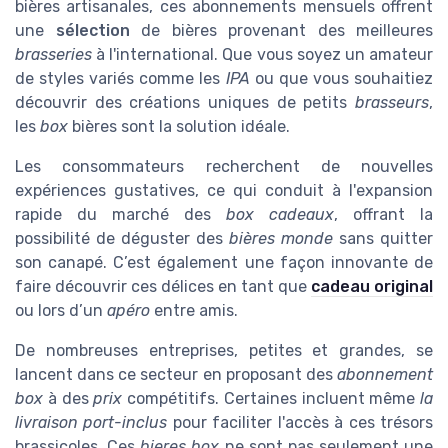
bières artisanales, ces abonnements mensuels offrent
une
sélection
de bières provenant des meilleures
brasseries
à l'international. Que vous soyez un amateur
de styles variés comme les
IPA
ou que vous souhaitiez
découvrir des créations uniques de petits
brasseurs
,
les
box
bières sont la solution idéale.
Les consommateurs recherchent de nouvelles
expériences gustatives, ce qui conduit à l'expansion
rapide du marché des
box cadeaux
, offrant la
possibilité de déguster des
bières monde
sans quitter
son canapé. C’est également une façon innovante de
faire découvrir ces délices en tant que
cadeau original
ou lors d’un
apéro
entre amis.
De nombreuses entreprises, petites et grandes, se
lancent dans ce secteur en proposant des
abonnement
box
à des
prix
compétitifs. Certaines incluent même
la
livraison
port-inclus
pour faciliter l'accès à ces trésors
brassicoles. Ces
bieres box
ne sont pas seulement une