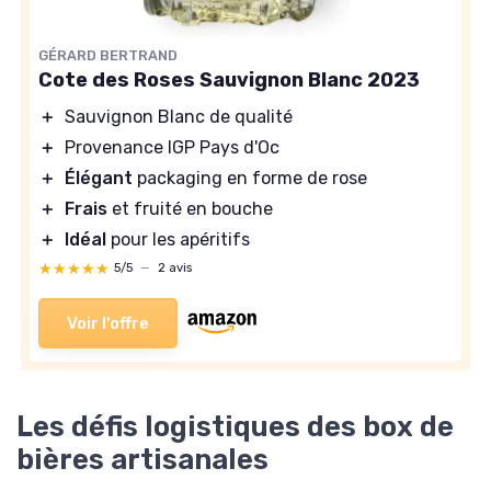
GÉRARD BERTRAND
Cote des Roses Sauvignon Blanc 2023
＋
Sauvignon Blanc de qualité
＋
Provenance IGP Pays d'Oc
＋
Élégant
packaging en forme de rose
＋
Frais
et fruité en bouche
＋
Idéal
pour les apéritifs
★★★★★
★★★★★
5/5
—
2 avis
Voir l'offre
Les défis logistiques des box de
bières artisanales