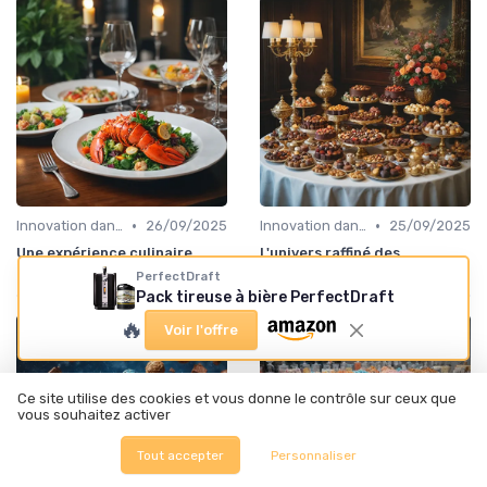
•
•
Innovation dans la food
26/09/2025
Innovation dans la food
25/09/2025
Une expérience culinaire
L'univers raffiné des
avec la salade de homard
chocolats Kreuther
PerfectDraft
Pack tireuse à bière PerfectDraft
🔥
Voir l'offre
Ce site utilise des cookies et vous donne le contrôle sur ceux que
vous souhaitez activer
Tout accepter
Personnaliser