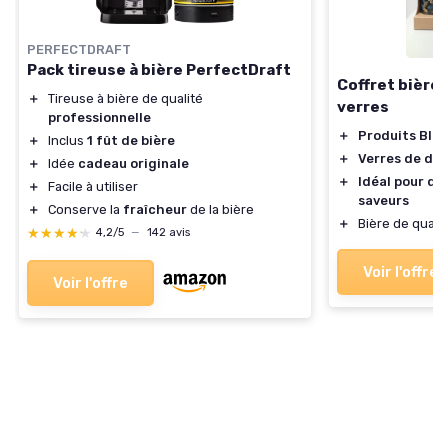
PERFECTDRAFT
Pack tireuse à bière PerfectDraft
Coffret bière
＋
Tireuse à bière de qualité
verres
professionnelle
＋
Produits BIO
＋
Inclus
1 fût de bière
＋
Verres de dé
＋
Idée
cadeau originale
＋
Idéal pour dé
＋
Facile à utiliser
saveurs
＋
Conserve la
fraîcheur
de la bière
＋
Bière de qualit
★★★★★
★★★★★
4,2/5
—
142 avis
Voir l'offre
Voir l'offre