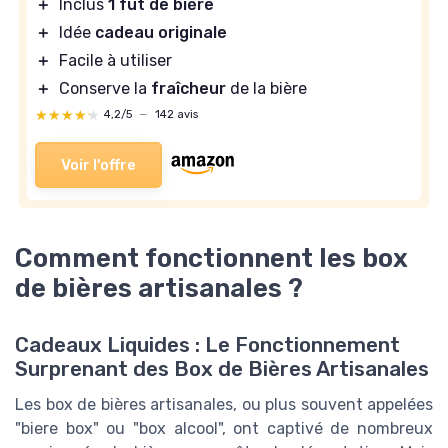
＋
Inclus
1 fût de bière
＋
Idée
cadeau originale
＋
Facile à utiliser
＋
Conserve la
fraîcheur
de la bière
★★★★★
★★★★★
4,2/5
—
142 avis
Voir l'offre
Comment fonctionnent les box
de bières artisanales ?
Cadeaux Liquides : Le Fonctionnement
Surprenant des Box de Bières Artisanales
Les box de bières artisanales, ou plus souvent appelées
"biere box" ou "box alcool", ont captivé de nombreux