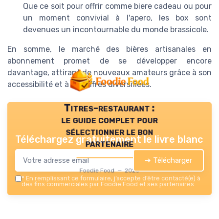
Que ce soit pour offrir comme biere cadeau ou pour
un moment convivial à l'apero, les box sont
devenues un incontournable du monde brassicole.
En somme, le marché des bières artisanales en
abonnement promet de se développer encore
davantage, attirant de nouveaux amateurs grâce à son
accessibilité et à ses offres diversifiées.
Titres-restaurant :
le guide complet pour
sélectionner le bon
Téléchargez gratuitement le livre blanc
partenaire
➔ Télécharger
Foodie Food — 2026
*
En remplissant ce formulaire, j’accepte d’être contacté(e) à
des fins commerciales par Foodie Food et ses partenaires.