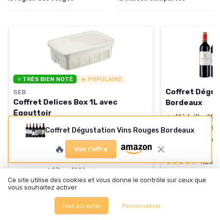
⭐ TRÈS BIEN NOTÉ
🔥 POPULAIRE
Coffret Dégus
SEB
Coffret Delices Box 1L avec
Bordeaux
Égouttoir
＋
Médaille d'Or
＋
Contenance de 1 L idéale pour le yaourt
＋
Sélection de 
Coffret Dégustation Vins Rouges Bordeaux
et le fromage blanc
＋
Idéal pour
cad
🔥
＋
Inclus un
égouttoir
pratique
Voir l'offre
＋
Contenance d
＋
Facile à nettoyer et à utiliser
★★★★★
★★★★★
4,3/5
★★★★★
★★★★★
4,7/5
—
5089 avis
Ce site utilise des cookies et vous donne le contrôle sur ceux que
Voir l'offre
vous souhaitez activer
Voir l'offre
Tout accepter
Personnaliser