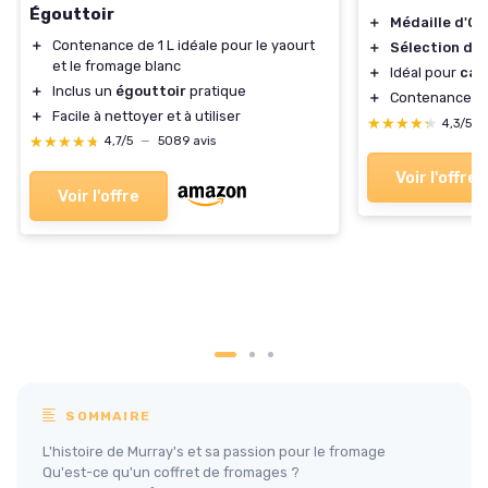
Égouttoir
＋
Médaille d'Or
＋
Contenance de 1 L idéale pour le yaourt
＋
Sélection de 
et le fromage blanc
＋
Idéal pour
cad
＋
Inclus un
égouttoir
pratique
＋
Contenance d
＋
Facile à nettoyer et à utiliser
★★★★★
★★★★★
4,3/5
★★★★★
★★★★★
4,7/5
—
5089 avis
Voir l'offre
Voir l'offre
SOMMAIRE
L'histoire de Murray's et sa passion pour le fromage
Qu'est-ce qu'un coffret de fromages ?