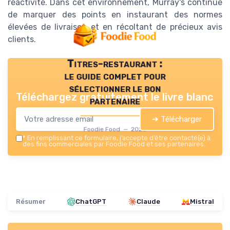
réactivité. Dans cet environnement, Murray's continue
de marquer des points en instaurant des normes
élevées de livraison et en récoltant de précieux avis
clients.
Titres-restaurant :
le guide complet pour
sélectionner le bon
Téléchargez gratuitement le livre blanc
partenaire
➔ Télécharger
Foodie Food — 2026
*
En remplissant ce formulaire, j’accepte d’être contacté(e) à
des fins commerciales par Foodie Food et ses partenaires.
Résumer
ChatGPT
Claude
Mistral