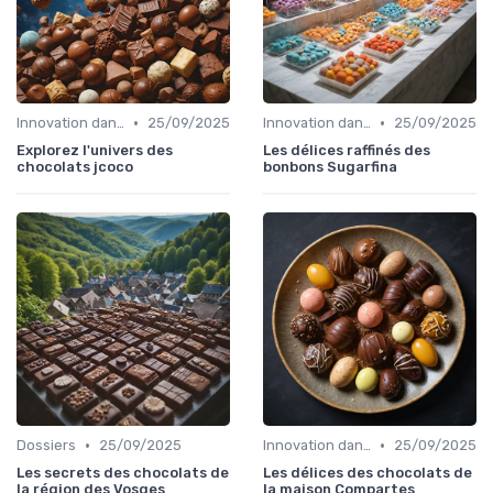
•
•
Innovation dans la food
25/09/2025
Innovation dans la food
25/09/2025
Explorez l'univers des
Les délices raffinés des
chocolats jcoco
bonbons Sugarfina
•
•
Dossiers
25/09/2025
Innovation dans la food
25/09/2025
Les secrets des chocolats de
Les délices des chocolats de
la région des Vosges
la maison Compartes