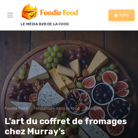
Panneau de gestion des cookies
TOPs
LE MÉDIA B2B DE LA FOOD
Foodie Food
Tendances dans la food
Dossiers
L'art du coffret de fromages
chez Murray's