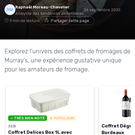
Raphaël Moreau-Chevalier
26 septembre 2025
Analyste des tendances alimentaires
9 min de lecture
Partager cette page
Explorez l'univers des coffrets de fromages de
Murray's, une expérience gustative unique
pour les amateurs de fromage.
⭐ TRÈS BIEN NOTÉ
🔥 POPULAIRE
Coffret Dégus
SEB
Coffret Delices Box 1L avec
Bordeaux