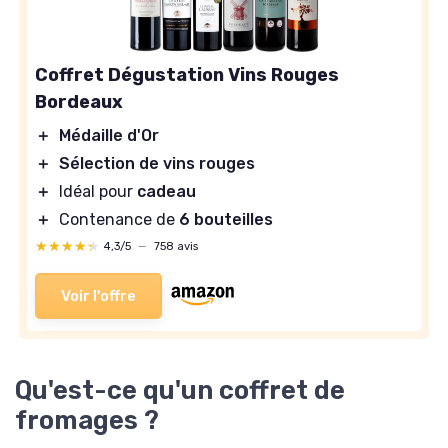
Coffret Dégustation Vins Rouges
Bordeaux
＋
Médaille d'Or
＋
Sélection de vins rouges
＋
Idéal pour
cadeau
＋
Contenance de
6 bouteilles
★★★★★
★★★★★
4,3/5
—
758 avis
Voir l'offre
Qu'est-ce qu'un coffret de
fromages ?