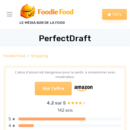
Panneau de gestion des cookies
TOPs
LE MÉDIA B2B DE LA FOOD
PerfectDraft
Foodie Food
Shopping
L’abus d’alcool est dangereux pour la santé, à consommer avec
modération.
Voir l'offre
4,2 sur 5
★★★★★
★★★★★
142 avis
5 ★
4 ★