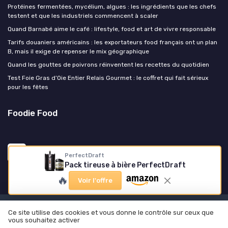
Protéines fermentées, mycélium, algues : les ingrédients que les chefs
testent et que les industriels commencent à scaler
Quand Barnabé aime le café : lifestyle, food et art de vivre responsable
Tarifs douaniers américains : les exportateurs food français ont un plan
B, mais il exige de repenser le mix géographique
Quand les gouttes de poivrons réinventent les recettes du quotidien
Test Foie Gras d’Oie Entier Relais Gourmet : le coffret qui fait sérieux
pour les fêtes
Foodie Food
PerfectDraft
Pack tireuse à bière PerfectDraft
🔥
Voir l'offre
Mentions légales
Politique de confidentialité
Ce site utilise des cookies et vous donne le contrôle sur ceux que
vous souhaitez activer
© Foodie Food 2026