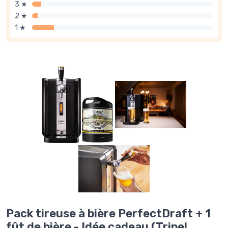
3 ★
2 ★
1 ★
Pack tireuse à bière PerfectDraft + 1
fût de bière - Idée cadeau (Tripel