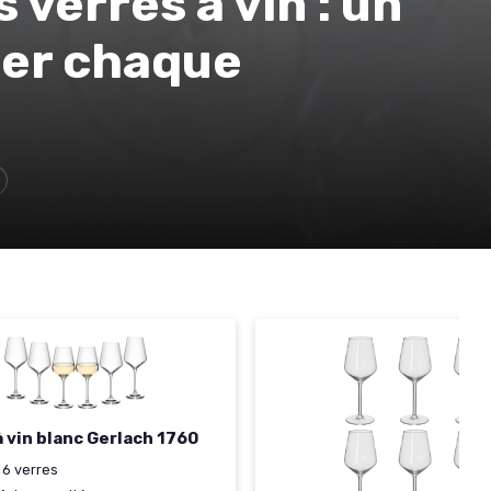
s verres à vin : un
mer chaque
à vin blanc Gerlach 1760
 6 verres