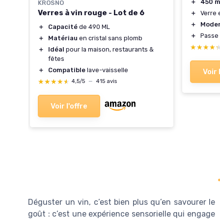
＋
450 m
KROSNO
Verres à vin rouge - Lot de 6
＋
Verre
＋
Mode
＋
Capacité
de 490 ML
＋
Passe
＋
Matériau
en cristal sans plomb
★★★★
★★★★
＋
Idéal
pour la maison, restaurants &
fêtes
＋
Compatible
lave-vaisselle
Voir 
★★★★★
★★★★★
4,5/5
—
415 avis
Voir l'offre
Déguster un vin, c’est bien plus qu’en savourer le
goût : c’est une expérience sensorielle qui engage