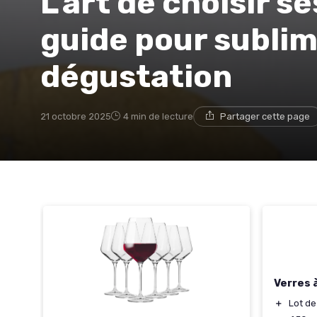
L’art de choisir se
guide pour subli
dégustation
21 octobre 2025
4 min de lecture
Partager cette page
Verres 
＋
Lot de