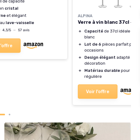
l
de capacité
 en
cristal
rne
et élégant
ALPINA
Verre à vin blanc 37cl - 6
 au
lave-vaisselle
★
★
4,3/5
—
57 avis
＋
Capacité
de 37cl idéale pour
blanc
＋
Lot de 6
pièces parfait pour
l'offre
occasions
＋
Design élégant
adapté à tou
décoration
＋
Matériau durable
pour une u
régulière
Voir l'offre