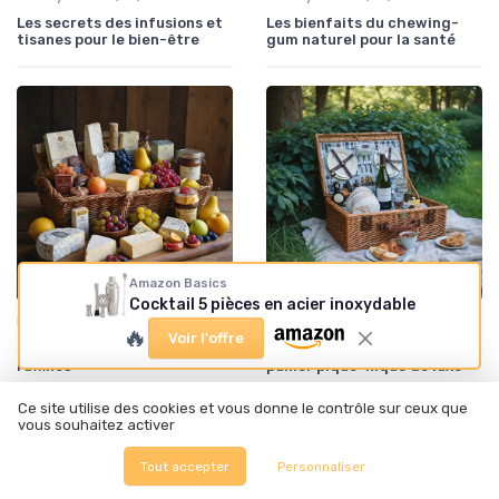
Les secrets des infusions et
Les bienfaits du chewing-
tisanes pour le bien-être
gum naturel pour la santé
Amazon Basics
Cocktail 5 pièces en acier inoxydable
•
•
Lifestyle
02/10/2025
Lifestyle
29/09/2025
🔥
Voir l'offre
L'art des paniers gourmands
Élégance et raffinement : le
raffinés
panier pique-nique de luxe
Ce site utilise des cookies et vous donne le contrôle sur ceux que
vous souhaitez activer
Tout accepter
Personnaliser