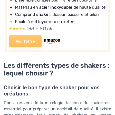
＋
Ensemble complet pour faire des cocktails
＋
Matériau en
acier inoxydable
de haute qualité
＋
Comprend
shaker
, doseur, passoire et pilon
＋
Facile à nettoyer et à entretenir
★★★★★
★★★★★
4,4/5
—
1453 avis
Voir l'offre
Les différents types de shakers :
lequel choisir ?
Choisir le bon type de shaker pour vos
créations
Dans l'univers de la mixologie, le choix du shaker est
essentiel pour préparer un cocktail de qualité. Il existe