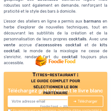
robustes sont également en demande, renforçant la
praticité et le style des bars à domicile.
L'essor des ateliers en ligne a permis aux
barmans
en
herbe d'explorer de nouvelles techniques, tout en
découvrant les subtilités de la création et de la
personnalisation de leurs propres
cocktails
. Avec une
vente
accrue d'
accessoires cocktail
et de
kits
cocktail
, le monde de la mixologie ne cesse de
s'enrichir, rendant l'art du
cocktail
toujours plus
accessible.
Titres-restaurant :
le guide complet pour
sélectionner le bon
Téléchargez gratuitement le livre blanc
partenaire
➔ Télécharger
Foodie Food — 2026
*
En remplissant ce formulaire, j’accepte d’être contacté(e) à