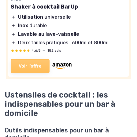
Shaker à cocktail BarUp
＋
Utilisation universelle
＋
Inox
durable
＋
Lavable au lave-vaisselle
＋
Deux tailles pratiques : 600ml et 800ml
★★★★★
★★★★★
4,6/5
—
182 avis
Voir l'offre
Ustensiles de cocktail : les
indispensables pour un bar à
domicile
Outils indispensables pour un bar à