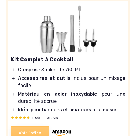
Kit Complet à Cocktail
＋
Compris
: Shaker de 750 ML
＋
Accessoires et outils
inclus pour un mixage
facile
＋
Matériau en acier inoxydable
pour une
durabilité accrue
＋
Idéal
pour barmans et amateurs à la maison
★★★★★
★★★★★
4,6/5
—
31 avis
Voir l'offre