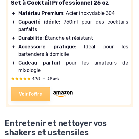
Set à Cocktail Professionnel 25 oz
＋
Matériau Premium
: Acier inoxydable 304
＋
Capacité idéale
: 750ml pour des cocktails
parfaits
＋
Durabilité
: Étanche et résistant
＋
Accessoire pratique
: Idéal pour les
bartenders à domicile
＋
Cadeau parfait
pour les amateurs de
mixologie
★★★★★
★★★★★
4,7/5
—
29 avis
Voir l'offre
Entretenir et nettoyer vos
shakers et ustensiles