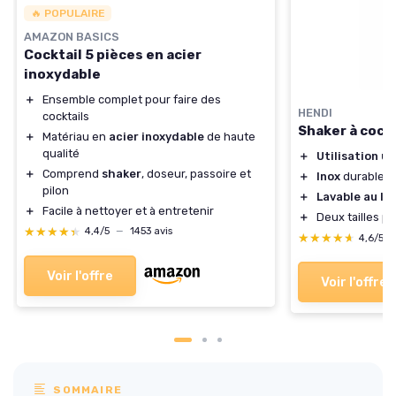
🔥 POPULAIRE
AMAZON BASICS
Cocktail 5 pièces en acier
inoxydable
＋
Ensemble complet pour faire des
HENDI
cocktails
Shaker à cock
＋
Matériau en
acier inoxydable
de haute
qualité
＋
Utilisation un
＋
Comprend
shaker
, doseur, passoire et
＋
Inox
durable
pilon
＋
Lavable au la
＋
Facile à nettoyer et à entretenir
＋
Deux tailles p
★★★★★
★★★★★
4,4/5
—
1453 avis
★★★★★
★★★★★
4,6/5
Voir l'offre
Voir l'offre
SOMMAIRE