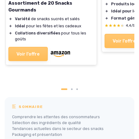
Assortiment de 20 Snacks
＋
Produits loc
Gourmands
＋
Idéal pour le
＋
Format géné
＋
Variété
de snacks sucrés et salés
★★★★★
★★★★★
＋
Idéal
pour les fêtes et les cadeaux
4,4/5
＋
Collations diversifiées
pour tous les
goûts
Voir l'offre
Voir l'offre
SOMMAIRE
Comprendre les attentes des consommateurs
Sélection des ingrédients de qualité
Tendances actuelles dans le secteur des snacks
Packaging et présentation