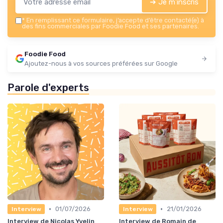
➔ Je m'inscris
*
En remplissant ce formulaire, j’accepte d’être contacté(e) à
des fins commerciales par Foodie Food et ses partenaires.
Foodie Food
Ajoutez-nous à vos sources préférées sur Google
Parole d'experts
•
•
01/07/2026
21/01/2026
Interview
Interview
Interview de Nicolas Yvelin
Interview de Romain de