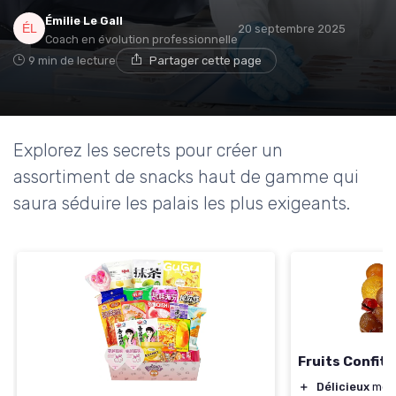
Émilie Le Gall
20 septembre 2025
Coach en évolution professionnelle
9 min de lecture
Partager cette page
Explorez les secrets pour créer un
assortiment de snacks haut de gamme qui
saura séduire les palais les plus exigeants.
Fruits Confits
＋
Délicieux
méla