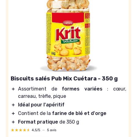
Biscuits salés Pub Mix Cuétara - 350 g
＋
Assortiment de
formes variées
: cœur,
carreau, trèfle, pique
＋
Idéal pour l'apéritif
＋
Contient de la
farine de blé et d'orge
＋
Format pratique
de 350 g
★★★★★
★★★★★
4,5/5
—
5 avis