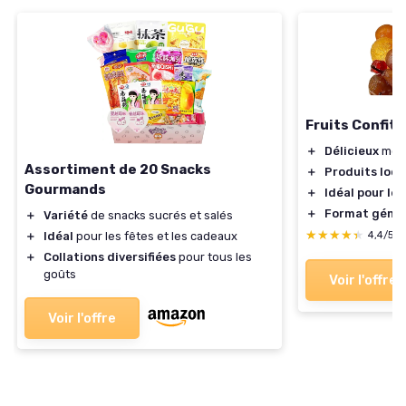
Fruits Confits
＋
Délicieux
méla
Assortiment de 20 Snacks
＋
Produits loc
Gourmands
＋
Idéal pour le
＋
Format géné
＋
Variété
de snacks sucrés et salés
★★★★★
★★★★★
＋
Idéal
pour les fêtes et les cadeaux
4,4/5
＋
Collations diversifiées
pour tous les
goûts
Voir l'offre
Voir l'offre