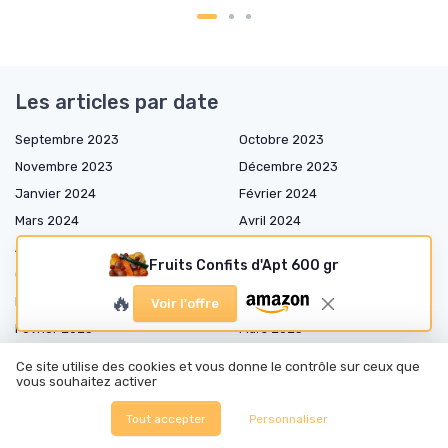
Les articles par date
Septembre 2023
Octobre 2023
Novembre 2023
Décembre 2023
Janvier 2024
Février 2024
Mars 2024
Avril 2024
Août 2024
Septembre 2024
Fruits Confits d'Apt 600 gr
Octobre 2024
Novembre 2024
🔥
Décembre 2024
Janvier 2025
Voir l'offre
Février 2025
Mars 2025
Avril 2025
Mai 2025
Ce site utilise des cookies et vous donne le contrôle sur ceux que
vous souhaitez activer
Juin 2025
Juillet 2025
Août 2025
Septembre 2025
Tout accepter
Personnaliser
Octobre 2025
Novembre 2025