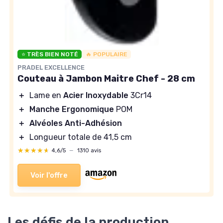
⭐ TRÈS BIEN NOTÉ
🔥 POPULAIRE
PRADEL EXCELLENCE
Couteau à Jambon Maitre Chef - 28 cm
＋
Lame en
Acier Inoxydable
3Cr14
＋
Manche Ergonomique
POM
＋
Alvéoles Anti-Adhésion
＋
Longueur totale de 41,5 cm
★★★★★
★★★★★
4,6/5
—
1310 avis
Voir l'offre
Les défis de la production