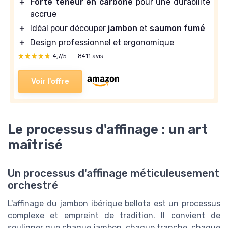
＋
Forte teneur en carbone
pour une durabilité
accrue
＋
Idéal pour découper
jambon
et
saumon fumé
＋
Design professionnel et ergonomique
★★★★★
★★★★★
4,7/5
—
8411 avis
Voir l'offre
Le processus d'affinage : un art
maîtrisé
Un processus d'affinage méticuleusement
orchestré
L'affinage du jambon ibérique bellota est un processus
complexe et empreint de tradition. Il convient de
souligner que chaque jambon, chaque tranche, chaque