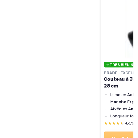
⭐ TRÈS BIEN NO
PRADEL EXCELL
Couteau à Jam
28 cm
＋
Lame en
Acier
＋
Manche Ergo
＋
Alvéoles Ant
＋
Longueur total
★★★★★
★★★★★
4,6/5