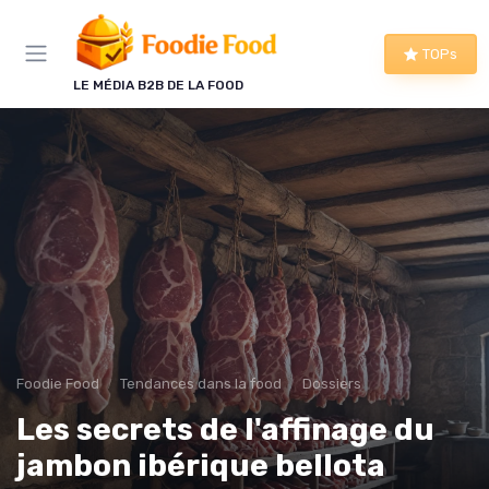
Panneau de gestion des cookies
TOPs
LE MÉDIA B2B DE LA FOOD
Foodie Food
Tendances dans la food
Dossiers
Les secrets de l'affinage du
jambon ibérique bellota