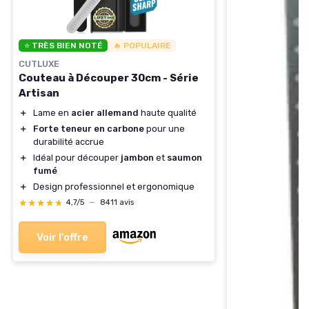
⭐ TRÈS BIEN NOTÉ
🔥 POPULAIRE
CUTLUXE
Couteau à Découper 30cm - Série
Artisan
＋
Lame en
acier allemand
haute qualité
＋
Forte teneur en carbone
pour une
durabilité accrue
＋
Idéal pour découper
jambon
et
saumon
fumé
＋
Design professionnel et ergonomique
★★★★★
★★★★★
4,7/5
—
8411 avis
Voir l'offre