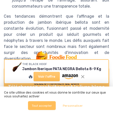
jusqu'à l’étape de l'affinage, assurant aux
consommateurs une transparence totale.
Ces tendances démontrent que l'affinage et la
production de jambon ibérique bellota sont en
constante évolution, fusionnant passé et modernité
pour créer un produit qui séduit gourmets et
néophytes à travers le monde. Les défis auxquels fait
face le secteur sont nombreux mais font également
surgir des opportunités d'innovation et de
diversification.
THE BLACK HOOF
Jambon Iberique PATA NEGRA Bellota 8-9 Kg
Titres-restaurant :
🔥
le guide complet pour
Voir l'offre
sélectionner le bon
Téléchargez gratuitement le livre blanc
partenaire
Ce site utilise des cookies et vous donne le contrôle sur ceux que
vous souhaitez activer
➔ Télécharger
Foodie Food — 2026
Tout accepter
Personnaliser
*
En remplissant ce formulaire, j’accepte d’être contacté(e) à
des fins commerciales par Foodie Food et ses partenaires.