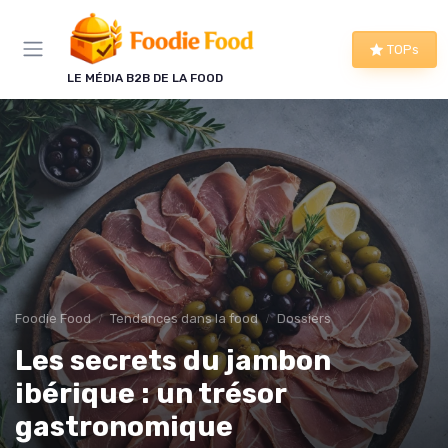
Panneau de gestion des cookies
TOPs
LE MÉDIA B2B DE LA FOOD
Foodie Food
Tendances dans la food
Dossiers
Les secrets du jambon
ibérique : un trésor
gastronomique