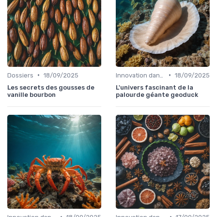
•
•
Dossiers
18/09/2025
Innovation dans la food
18/09/2025
Les secrets des gousses de
L'univers fascinant de la
vanille bourbon
palourde géante geoduck
•
•