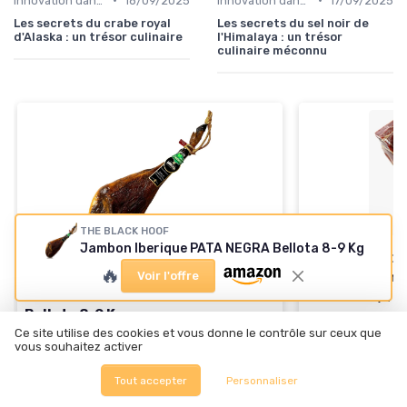
Innovation dans la food
18/09/2025
Innovation dans la food
17/09/2025
Les secrets du crabe royal
Les secrets du sel noir de
d'Alaska : un trésor culinaire
l'Himalaya : un trésor
culinaire méconnu
THE BLACK HOOF
Jambon Iberique PATA NEGRA Bellota 8-9 Kg
THE BLACK HOOF
🔥
Jambon Iberi
Voir l'offre
THE BLACK HOOF
Jambon Iberique PATA NEGRA
Désossé 1,2 K
Bellota 8-9 Kg
＋
Produit
100% 
Ce site utilise des cookies et vous donne le contrôle sur ceux que
＋
Produit
100% naturel
＋
Origine
porcs 
vous souhaitez activer
air
＋
Élevé avec des
glands
Tout accepter
Personnaliser
＋
Sans os
pour 
＋
Goût
exquis
＋
Excellente qu
＋
Certifié
Pata Negra