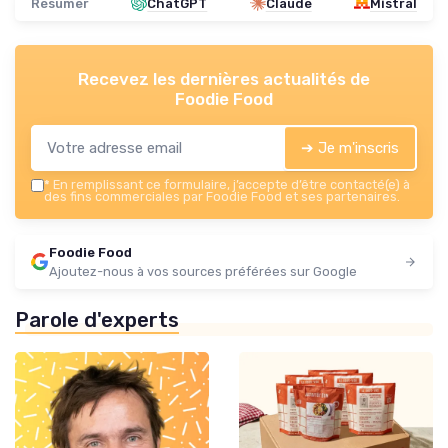
Résumer
ChatGPT
Claude
Mistral
Recevez les dernières actualités de
Foodie Food
➔ Je m'inscris
*
En remplissant ce formulaire, j’accepte d’être contacté(e) à
des fins commerciales par Foodie Food et ses partenaires.
Foodie Food
Ajoutez-nous à vos sources préférées sur Google
Parole d'experts