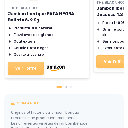
THE BLACK HOOF
Jambon Iberi
THE BLACK HOOF
Jambon Iberique PATA NEGRA
Désossé 1,2 K
Bellota 8-9 Kg
＋
Produit
100% 
＋
Produit
100% naturel
＋
Origine
porcs 
air
＋
Élevé avec des
glands
＋
Sans os
pour 
＋
Goût
exquis
＋
Excellente qu
＋
Certifié
Pata Negra
＋
Qualité artisanale
Voir l'offre
Voir l'offre
SOMMAIRE
Origines et histoire du jambon ibérique
Processus de production traditionnel
Les différentes variétés de jambon ibérique