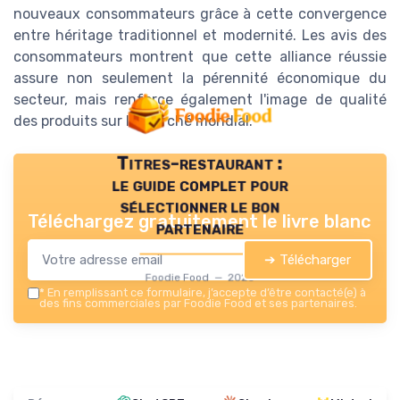
nouveaux consommateurs grâce à cette convergence
entre héritage traditionnel et modernité. Les avis des
consommateurs montrent que cette alliance réussie
assure non seulement la pérennité économique du
secteur, mais renforce également l'image de qualité
des produits sur le marché mondial.
Titres-restaurant :
le guide complet pour
sélectionner le bon
Téléchargez gratuitement le livre blanc
partenaire
➔ Télécharger
Foodie Food — 2026
*
En remplissant ce formulaire, j’accepte d’être contacté(e) à
des fins commerciales par Foodie Food et ses partenaires.