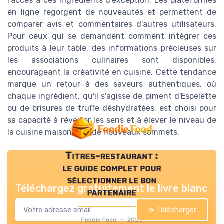
l'accès à ces ingrédients d'exception. Les plateformes
en ligne regorgent de nouveautés et permettent de
comparer avis et commentaires d'autres utilisateurs.
Pour ceux qui se demandent comment intégrer ces
produits à leur table, des informations précieuses sur
les associations culinaires sont disponibles,
encourageant la créativité en cuisine. Cette tendance
marque un retour à des saveurs authentiques, où
chaque ingrédient, qu'il s'agisse de piment d'Espelette
ou de brisures de truffe déshydratées, est choisi pour
sa capacité à réveiller les sens et à élever le niveau de
la cuisine maison vers de nouveaux sommets.
Titres-restaurant :
le guide complet pour
sélectionner le bon
Téléchargez gratuitement le livre blanc
partenaire
➔ Télécharger
Foodie Food — 2026