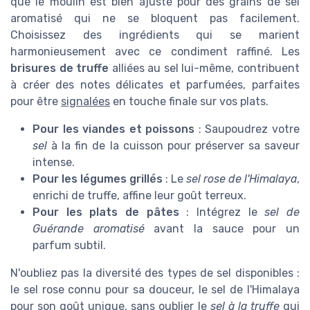
que le moulin est bien ajusté pour des grains de sel
aromatisé qui ne se bloquent pas facilement.
Choisissez des ingrédients qui se marient
harmonieusement avec ce condiment raffiné. Les
brisures de truffe
alliées au sel lui-même, contribuent
à créer des notes délicates et parfumées, parfaites
pour être
signalées
en touche finale sur vos plats.
Pour les
viandes et poissons
: Saupoudrez votre
sel
à la fin de la cuisson pour préserver sa saveur
intense.
Pour les
légumes grillés
: Le
sel rose de l'Himalaya
,
enrichi de truffe, affine leur goût terreux.
Pour les plats de
pâtes
: Intégrez le
sel de
Guérande aromatisé
avant la sauce pour un
parfum subtil.
N'oubliez pas la diversité des types de sel disponibles :
le sel rose connu pour sa douceur, le sel de l'Himalaya
pour son goût unique, sans oublier le
sel à la truffe
qui