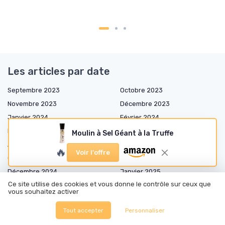
Les articles par date
Septembre 2023
Octobre 2023
Novembre 2023
Décembre 2023
Janvier 2024
Février 2024
Mars 2024
Avril 2024
Moulin à Sel Géant à la Truffe
Août 2024
Septembre 2024
🔥
Voir l'offre
Octobre 2024
Novembre 2024
Décembre 2024
Janvier 2025
Ce site utilise des cookies et vous donne le contrôle sur ceux que
Février 2025
Mars 2025
vous souhaitez activer
Avril 2025
Mai 2025
Tout accepter
Personnaliser
Juin 2025
Juillet 2025