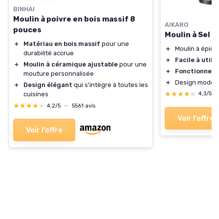
BINHAI
Moulin à poivre en bois massif 8
AIKARO
pouces
Moulin à Sel e
＋
Matériau en bois massif
pour une
＋
Moulin à épic
durabilité accrue
＋
Facile à utilis
＋
Moulin à céramique ajustable
pour une
＋
Fonctionne su
mouture personnalisée
＋
Design moder
＋
Design élégant
qui s'intègre à toutes les
★★★★★
★★★★★
cuisines
4,3/5
★★★★★
★★★★★
4,2/5
—
5561 avis
Voir l'offre
Voir l'offre