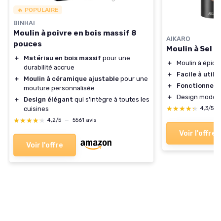
🔥 POPULAIRE
BINHAI
Moulin à poivre en bois massif 8
AIKARO
pouces
Moulin à Sel e
＋
Matériau en bois massif
pour une
＋
Moulin à épic
durabilité accrue
＋
Facile à utilis
＋
Moulin à céramique ajustable
pour une
＋
Fonctionne su
mouture personnalisée
＋
Design moder
＋
Design élégant
qui s'intègre à toutes les
★★★★★
★★★★★
cuisines
4,3/5
★★★★★
★★★★★
4,2/5
—
5561 avis
Voir l'offre
Voir l'offre