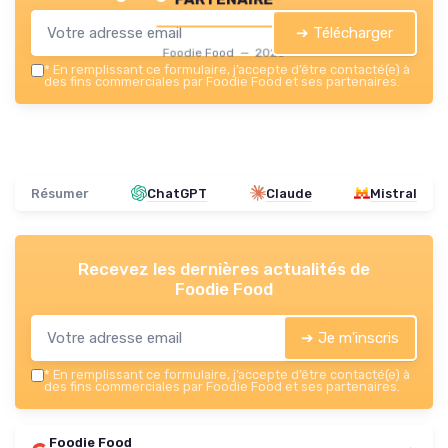
➔ Télécharger
Foodie Food — 2026
*
En remplissant ce formulaire, j’accepte d’être contacté(e) à
des fins commerciales par Foodie Food et ses partenaires.
Résumer
ChatGPT
Claude
Mistral
Recevez les dernières actualités de
Foodie Food
➔ Je m'inscris
*
En remplissant ce formulaire, j’accepte d’être contacté(e) à
des fins commerciales par Foodie Food et ses partenaires.
Foodie Food