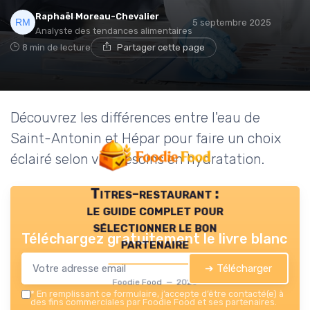
Raphaël Moreau-Chevalier
5 septembre 2025
Analyste des tendances alimentaires
8 min de lecture
Partager cette page
Découvrez les différences entre l'eau de
Saint-Antonin et Hépar pour faire un choix
éclairé selon vos besoins en hydratation.
Titres-restaurant :
le guide complet pour
sélectionner le bon
Téléchargez gratuitement le livre blanc
partenaire
➔ Télécharger
Foodie Food — 2026
*
En remplissant ce formulaire, j’accepte d’être contacté(e) à
des fins commerciales par Foodie Food et ses partenaires.