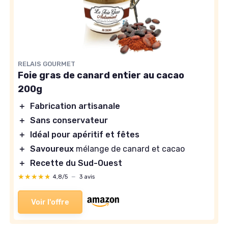
RELAIS GOURMET
Foie gras de canard entier au cacao
200g
＋
Fabrication artisanale
＋
Sans conservateur
＋
Idéal pour apéritif et fêtes
＋
Savoureux
mélange de canard et cacao
＋
Recette du Sud-Ouest
★★★★★
★★★★★
4,8/5
—
3 avis
Voir l'offre