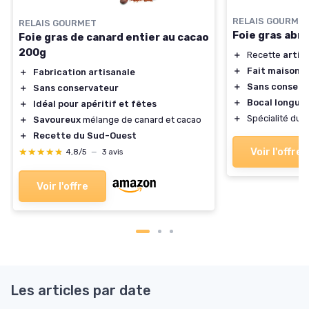
RELAIS GOURME
RELAIS GOURMET
Foie gras abr
Foie gras de canard entier au cacao
200g
＋
Recette
artis
＋
Fait maison
＋
Fabrication artisanale
＋
Sans conserv
＋
Sans conservateur
＋
Bocal longue
＋
Idéal pour apéritif et fêtes
＋
Spécialité du
s
＋
Savoureux
mélange de canard et cacao
＋
Recette du Sud-Ouest
Voir l'offre
★★★★★
★★★★★
4,8/5
—
3 avis
Voir l'offre
Les articles par date