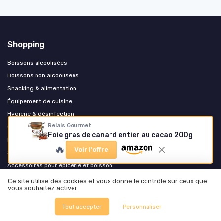
Shopping
Boissons alcoolisées
Boissons non alcoolisées
Snacking & alimentation
Équipement de cuisine
Hygiène & désinfection
Relais Gourmet
Cadeaux & coffrets
Foie gras de canard entier au cacao 200g
Epicerie du monde
🔥
Voir l'offre
Sante et produits bio
Accessoires pour epicerie et boisson
Ecoresponsable et zero dechet
Ce site utilise des cookies et vous donne le contrôle sur ceux que
vous souhaitez activer
Arts de la table et service
Tout accepter
Personnaliser
Les plus lus