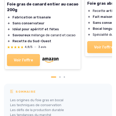
Foie gras abr
Foie gras de canard entier au cacao
200g
＋
Recette
artis
＋
Fait maison
＋
Fabrication artisanale
＋
Sans conserv
＋
Sans conservateur
＋
Bocal longue
＋
Idéal pour apéritif et fêtes
＋
Spécialité du
s
＋
Savoureux
mélange de canard et cacao
＋
Recette du Sud-Ouest
Voir l'offre
★★★★★
★★★★★
4,8/5
—
3 avis
Voir l'offre
SOMMAIRE
Les origines du foie gras en bocal
Les techniques de conservation
Les défis de la production durable
Les tendances du marché