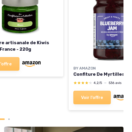
re artisanale de Kiwis
 France - 220g
l'offre
BY AMAZON
Confiture De Myrtilles, 
★★★★★
★★★★★
4,2/5
—
536 avis
Voir l'offre