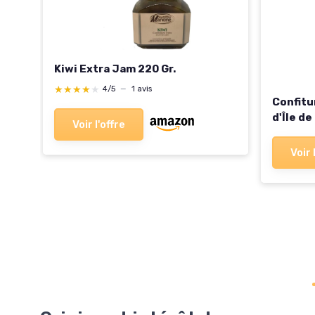
Kiwi Extra Jam 220 Gr.
★★★★★
★★★★★
4/5
—
1 avis
Confitu
d'Île de
Voir l'offre
Voir 