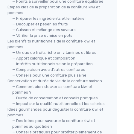
— Points à surveiller pour une confiture équilibrée
Étapes clés de la préparation de la confiture kiwi et
pommes
— Préparer les ingrédients et le matériel
— Découper et peser les fruits
Kiw
— Cuisson et mélange des saveurs
— Vérifier la prise et mise en pots
★★
★★
Les bienfaits nutritionnels de la confiture kiwi et
pommes
— Un duo de fruits riche en vitamines et fibres
— Apport calorique et composition
— Intérêts nutritionnels selon la préparation
Maison Eric Bur Marmelade de
— Comparaison avec d’autres confitures
Citron de Corse au Sucre de
454g
— Conseils pour une confiture plus saine
Conservation et durée de vie de la confiture maison
Canne, Confiture Artisanale
— Comment bien stocker sa confiture kiwi et
Française, 350g
pommes ?
Voir l'offre
— Durée de conservation et conseils pratiques
— Impact sur la qualité nutritionnelle et les calories
Idées gourmandes pour déguster la confiture kiwi et
pommes
— Des idées pour savourer la confiture kiwi et
pommes au quotidien
— Conseils pratiques pour profiter pleinement de