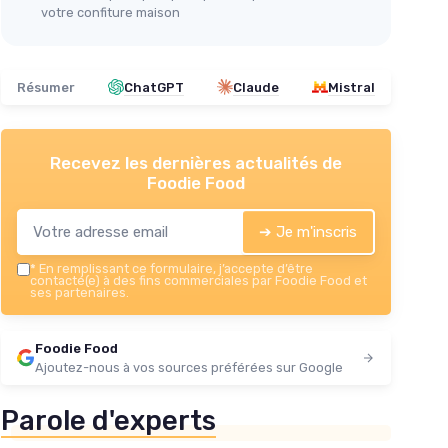
votre confiture maison
Résumer
ChatGPT
Claude
Mistral
Recevez les dernières actualités de
Foodie Food
➔ Je m'inscris
*
En remplissant ce formulaire, j’accepte d’être
contacté(e) à des fins commerciales par Foodie Food et
ses partenaires.
Foodie Food
Ajoutez-nous à vos sources préférées sur Google
Parole d'experts