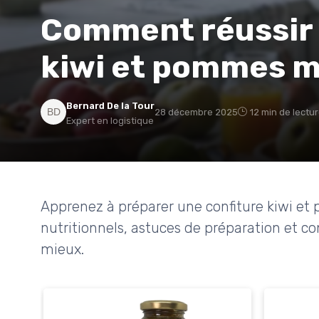
Comment réussir 
kiwi et pommes m
Bernard De la Tour
28 décembre 2025
12 min de lectu
Expert en logistique
Apprenez à préparer une confiture kiwi e
nutritionnels, astuces de préparation et co
mieux.