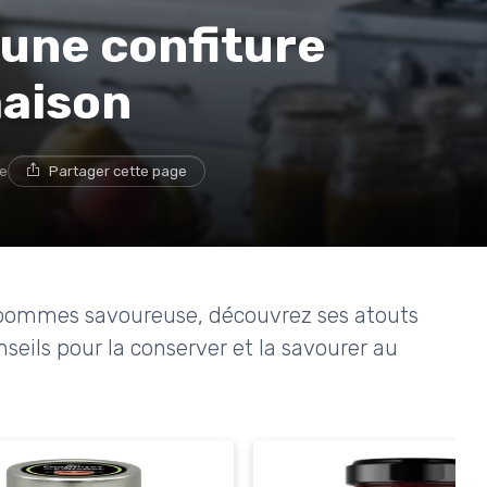
une confiture
aison
re
Partager cette page
t pommes savoureuse, découvrez ses atouts
nseils pour la conserver et la savourer au