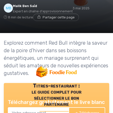
Malik Ben Saïd
3 mai 2025
Expert en chaîne d'approvisionnement
8 min de lecture
Partager cette page
Explorez comment Red Bull intègre la saveur
de la poire d'hiver dans ses boissons
énergétiques, un mariage surprenant qui
séduit les amateurs de nouvelles expériences
gustatives.
Titres-restaurant :
le guide complet pour
sélectionner le bon
Téléchargez gratuitement le livre blanc
partenaire
➔ Télécharger