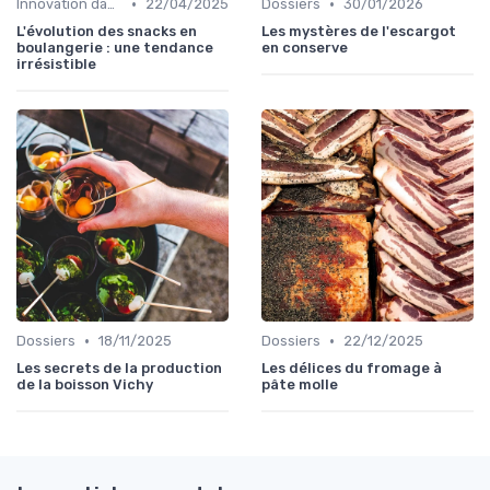
•
•
Innovation dans la food
22/04/2025
Dossiers
30/01/2026
L'évolution des snacks en
Les mystères de l'escargot
boulangerie : une tendance
en conserve
irrésistible
•
•
Dossiers
18/11/2025
Dossiers
22/12/2025
Les secrets de la production
Les délices du fromage à
de la boisson Vichy
pâte molle