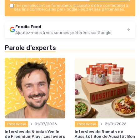
*
En remplissant ce formulaire, j’accepte d’être contacté(e) à
des fins commerciales par Foodie Food et ses partenaires.
Foodie Food
Ajoutez-nous à vos sources préférées sur Google
Parole d'experts
•
•
01/07/2026
21/01/2026
Interview
Interview
Interview de Nicolas Yvelin
Interview de Romain de
de FreemiumPlay : Les leviers
Aussitôt Bon de Aussitôt Bon