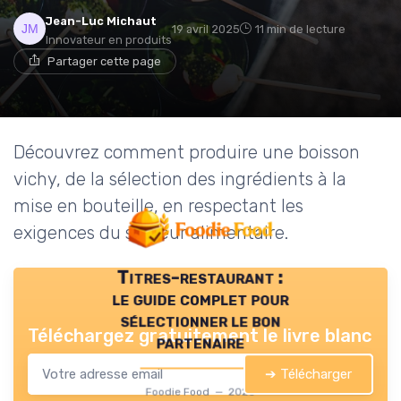
Jean-Luc Michaut
19 avril 2025
11 min de lecture
Innovateur en produits
Partager cette page
Découvrez comment produire une boisson
vichy, de la sélection des ingrédients à la
mise en bouteille, en respectant les
exigences du secteur alimentaire.
Titres-restaurant :
le guide complet pour
sélectionner le bon
Téléchargez gratuitement le livre blanc
partenaire
➔ Télécharger
Foodie Food — 2026