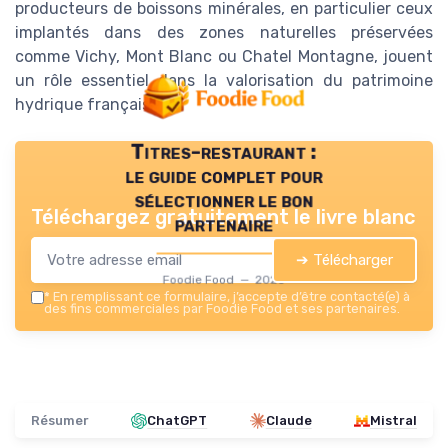
producteurs de boissons minérales, en particulier ceux
implantés dans des zones naturelles préservées
comme Vichy, Mont Blanc ou Chatel Montagne, jouent
un rôle essentiel dans la valorisation du patrimoine
hydrique français.
Titres-restaurant :
le guide complet pour
sélectionner le bon
Téléchargez gratuitement le livre blanc
partenaire
➔ Télécharger
Foodie Food — 2026
*
En remplissant ce formulaire, j’accepte d’être contacté(e) à
des fins commerciales par Foodie Food et ses partenaires.
Résumer
ChatGPT
Claude
Mistral