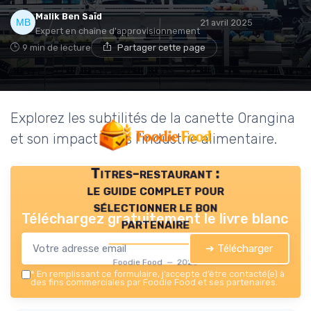
Malik Ben Saïd
21 avril 2025
Expert en chaîne d'approvisionnement
9 min de lecture
Partager cette page
Explorez les subtilités de la canette Orangina
et son impact dans l'industrie alimentaire.
Titres-restaurant :
le guide complet pour
sélectionner le bon
Téléchargez gratuitement le livre blanc
partenaire
➔ Télécharger
Foodie Food — 2026
*
En remplissant ce formulaire, j’accepte d’être contacté(e) à
des fins commerciales par Foodie Food et ses partenaires.