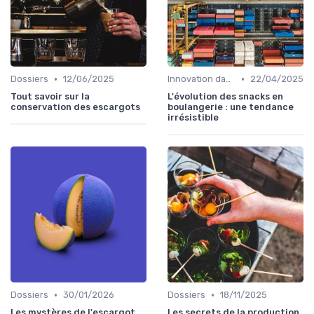
•
•
Dossiers
12/06/2025
Innovation dans la food
22/04/2025
Tout savoir sur la
L'évolution des snacks en
conservation des escargots
boulangerie : une tendance
irrésistible
•
•
Dossiers
30/01/2026
Dossiers
18/11/2025
Les mystères de l'escargot
Les secrets de la production