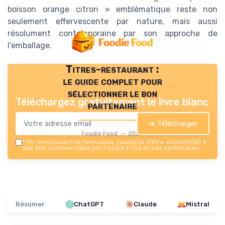
boisson orange citron » emblématique reste non
seulement effervescente par nature, mais aussi
résolument contemporaine par son approche de
l'emballage.
Titres-restaurant :
le guide complet pour
sélectionner le bon
Téléchargez gratuitement le livre blanc
partenaire
➔ Télécharger
Foodie Food — 2026
*
En remplissant ce formulaire, j’accepte d’être contacté(e) à
des fins commerciales par Foodie Food et ses partenaires.
Résumer
ChatGPT
Claude
Mistral