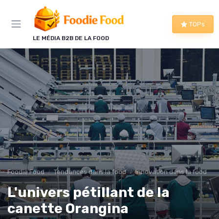
Panneau de gestion des cookies
TOPs
LE MÉDIA B2B DE LA FOOD
Foodie Food
Tendances dans la food
Innovation dans la food
L'univers pétillant de la
canette Orangina