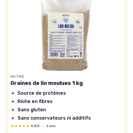
NUTME
Graines de lin moulues 1 kg
＋
Source de protéines
＋
Riche en fibres
＋
Sans gluten
＋
Sans conservateurs ni additifs
★★★★★
★★★★★
4,8/5
—
6 avis