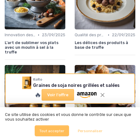
•
•
Innovation des recettes
23/09/2025
Qualité des produits
22/09/2025
L'art de sublimer vos plats
Les délices des produits à
avec un moulin à sel à la
base de truffe
truffe
KoRo
Graines de soja noires grillées et salées
🔥
Voir l'offre
Ce site utilise des cookies et vous donne le contrôle sur ceux que
vous souhaitez activer
•
•
Tout accepter
Personnaliser
Innovation des recettes
20/09/2025
Innovation des recettes
19/09/2025
L'art du foie gras en bocal :
L'art du beurre parfumé à la