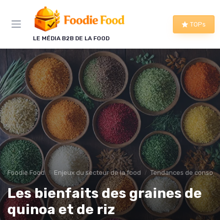
Panneau de gestion des cookies
TOPs
LE MÉDIA B2B DE LA FOOD
Foodie Food
Enjeux du secteur de la food
Tendances de consom
Les bienfaits des graines de
quinoa et de riz