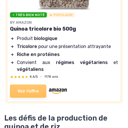
⭐ TRÈS BIEN NOTÉ
🔥 POPULAIRE
BY AMAZON
Quinoa tricolore bio 500g
＋
Produit
biologique
＋
Tricolore
pour une présentation attrayante
＋
Riche en protéines
＋
Convient aux
régimes végétariens
et
végétaliens
★★★★★
★★★★★
4,6/5
—
1178 avis
Voir l'offre
Les défis de la production de
quinoa et de riz