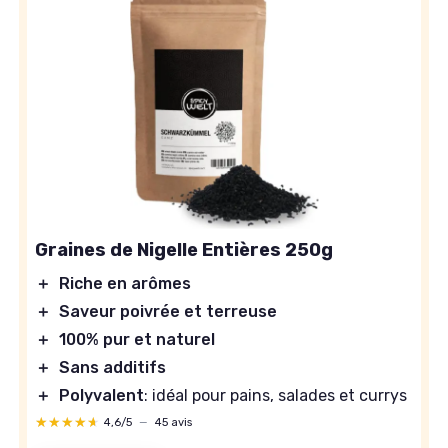
Graines de Nigelle Entières 250g
＋
Riche en arômes
＋
Saveur poivrée et terreuse
＋
100% pur et naturel
＋
Sans additifs
＋
Polyvalent
: idéal pour pains, salades et currys
★★★★★
★★★★★
4,6/5
—
45 avis