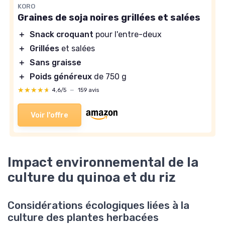
KORO
Graines de soja noires grillées et salées
＋
Snack croquant
pour l'entre-deux
＋
Grillées
et salées
＋
Sans graisse
＋
Poids généreux
de 750 g
★★★★★
★★★★★
4,6/5
—
159 avis
Voir l'offre
Impact environnemental de la
culture du quinoa et du riz
Considérations écologiques liées à la
culture des plantes herbacées