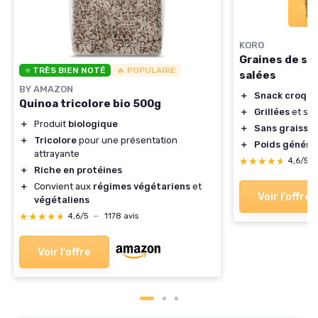
KORO
Graines de soj
⭐ TRÈS BIEN NOTÉ
🔥 POPULAIRE
salées
BY AMAZON
＋
Snack croqua
Quinoa tricolore bio 500g
＋
Grillées
et sal
＋
Produit
biologique
＋
Sans graisse
＋
Tricolore
pour une présentation
＋
Poids génére
attrayante
★★★★★
★★★★★
4,6/5
＋
Riche en protéines
＋
Convient aux
régimes végétariens
et
Voir l'offre
végétaliens
★★★★★
★★★★★
4,6/5
—
1178 avis
Voir l'offre