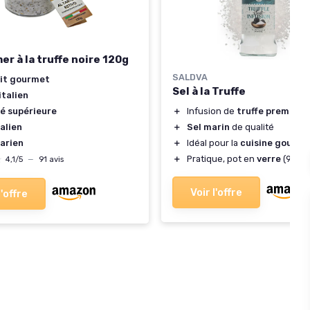
er à la truffe noire 120g
SALDVA
it gourmet
Sel à la Truffe
italien
＋
Infusion de
truffe premium
té supérieure
＋
Sel marin
de qualité
alien
＋
Idéal pour la
cuisine gourm
arien
＋
Pratique, pot en
verre
(95g)
★
★
4,1/5
—
91 avis
Voir l'offre
l'offre