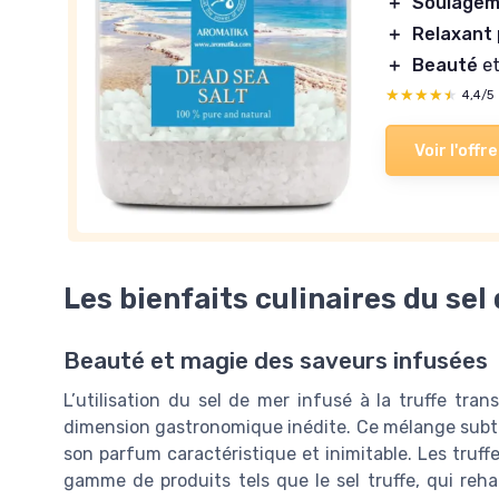
＋
Soulage
＋
Relaxant
＋
Beauté
et
★★★★★
★★★★★
4,4/5
Voir l'offre
Les bienfaits culinaires du sel 
Beauté et magie des saveurs infusées
L’utilisation du sel de mer infusé à la truffe tra
dimension gastronomique inédite. Ce mélange subtil
son parfum caractéristique et inimitable. Les truffe
gamme de produits tels que le sel truffe, qui reh