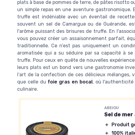
plats à base de pommes de terre, de pâtes risotto ou
un simple repas en une aventure gastronomique. 
truffe est indéniable avec un éventail de recettes
souvent un sel de Camargue ou de Guérande, est
l'arôme puissant des brisures de truffe. En l'associ
vous pouvez créer un assaisonnement parfait, équi
traditionnelle. Ce n’est pas uniquement un condi
aromatisée qui a su séduire par sa capacité à se
truffe. Pour ceux en quête de nouvelles expériences 
leurs plats est un bond vers une gastronomie inve
l’art de la confection de ces délicieux mélanges, v
que celle du
foie gras en bocal
, où l'authenticit
culinaire.
ABEIOU
Sel de mer 
＋
Produit 
＋
100% ital