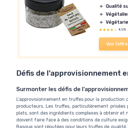
＋
Qualité s
＋
Végétalie
＋
Végétari
★★★★★
★★★★★
4,1/5
Voir l'offre
Défis de l'approvisionnement e
Surmonter les défis de l'approvisionne
L'approvisionnement en truffes pour la production d
producteurs. Les truffes, particulièrement prisées
plats, sont des ingrédients complexes à obtenir et
doivent faire face à des conditions de culture exi
Basque sont réputées pour leurs truffes de qualité