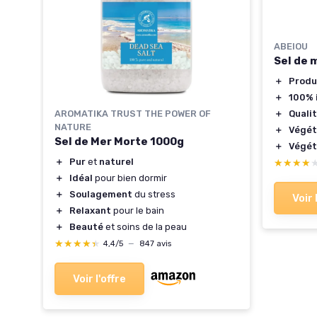
ABEIOU
Sel de m
＋
Produ
＋
100% 
AROMATIKA TRUST THE POWER OF
＋
Quali
NATURE
＋
Végét
Sel de Mer Morte 1000g
＋
Végét
＋
Pur
et
naturel
★★★★
★★★★
＋
Idéal
pour bien dormir
＋
Soulagement
du stress
Voir 
＋
Relaxant
pour le bain
＋
Beauté
et soins de la peau
★★★★★
★★★★★
4,4/5
—
847 avis
Voir l'offre