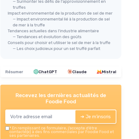
— Surmonter les défis de l'approvisionnement en
truffes
Impact environnemental de la production de sel de mer
— Impact environnemental lié à la production de sel
ABE
de mer à la truffe
Sel
Tendances actuelles dans l'industrie alimentaire
＋
— Tendances et évolution des goûts
Conseils pour choisir et utiliser le sel de mer à la truffe
＋
— Les choix judicieux pour un sel truffé parfait
AROMATIKA TRUST THE POWER OF
＋
NATURE
＋
Sel de Mer Morte 1000g
ande
＋
＋
Pur
et
naturel
★★
★★
Résumer
ChatGPT
Claude
Mistral
＋
Idéal
pour bien dormir
＋
Soulagement
du stress
＋
Relaxant
pour le bain
Recevez les dernières actualités de
＋
Beauté
et soins de la peau
Foodie Food
★★★★★
★★★★★
4,4/5
—
847 avis
➔ Je m'inscris
Voir l'offre
*
En remplissant ce formulaire, j’accepte d’être
contacté(e) à des fins commerciales par Foodie Food et
ses partenaires.