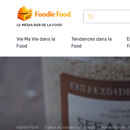
Panneau de gestion des cookies
LE MÉDIA B2B DE LA FOOD
Vie Ma Vie dans la
Tendances dans la
E
Food
food
f
Foodie Food
Enjeux du secteur de la food
Innovation des 