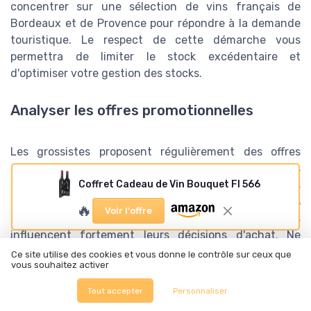
concentrer sur une sélection de vins français de
Bordeaux et de Provence pour répondre à la demande
touristique. Le respect de cette démarche vous
permettra de limiter le stock excédentaire et
d'optimiser votre gestion des stocks.
Analyser les offres promotionnelles
Les grossistes proposent régulièrement des offres
promotionnelles attractives. En surveillant de près ces
Coffret Cadeau de Vin Bouquet FI 566
promotions, vous pouvez réaliser des économies
significatives. Selon une étude de Kantar, près de 40 %
🔥
Voir l'offre
des acheteurs en gros déclarent que les promotions
influencent fortement leurs décisions d'achat. Ne
soyez pas hésitant à négocier les prix, surtout si vous
Ce site utilise des cookies et vous donne le contrôle sur ceux que
vous souhaitez activer
prévoyez des commandes importantes.
Tout accepter
Personnaliser
Exploiter les avantages fiscaux