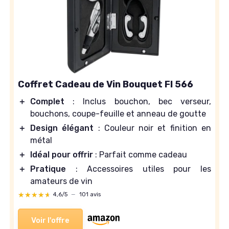
Coffret Cadeau de Vin Bouquet FI 566
＋
Complet
: Inclus bouchon, bec verseur,
bouchons, coupe-feuille et anneau de goutte
＋
Design élégant
: Couleur noir et finition en
métal
＋
Idéal pour offrir
: Parfait comme cadeau
＋
Pratique
: Accessoires utiles pour les
amateurs de vin
★★★★★
★★★★★
4,6/5
—
101 avis
Voir l'offre