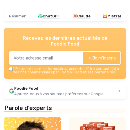
Résumer
ChatGPT
Claude
Mistral
Recevez les dernières actualités de
Foodie Food
➔ Je m'inscris
*
En remplissant ce formulaire, j’accepte d’être contacté(e) à
des fins commerciales par Foodie Food et ses partenaires.
Foodie Food
Ajoutez-nous à vos sources préférées sur Google
Parole d'experts