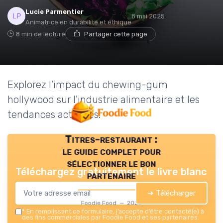
Lucie Parmentier
8 mai 2025
Animatrice en durabilité et éthique
8 min de lecture
Partager cette page
Explorez l'impact du chewing-gum
hollywood sur l'industrie alimentaire et les
tendances actuelles.
Titres-restaurant :
le guide complet pour
sélectionner le bon
Téléchargez gratuitement le livre blanc
partenaire
➔ Télécharger
Foodie Food — 2026
*
En remplissant ce formulaire, j’accepte d’être contacté(e) à
des fins commerciales par Foodie Food et ses partenaires.