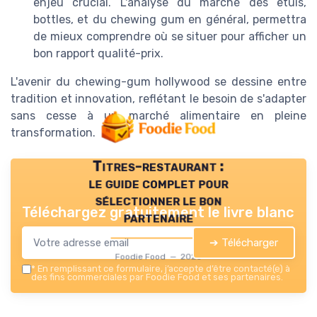
enjeu crucial. L'analyse du marché des etuis,
bottles, et du chewing gum en général, permettra
de mieux comprendre où se situer pour afficher un
bon rapport qualité-prix.
L'avenir du chewing-gum hollywood se dessine entre
tradition et innovation, reflétant le besoin de s'adapter
sans cesse à un marché alimentaire en pleine
transformation.
Titres-restaurant :
le guide complet pour
sélectionner le bon
Téléchargez gratuitement le livre blanc
partenaire
➔ Télécharger
Foodie Food — 2026
*
En remplissant ce formulaire, j’accepte d’être contacté(e) à
des fins commerciales par Foodie Food et ses partenaires.