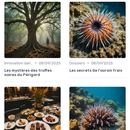
•
•
Innovation dans la food
08/09/2025
Dossiers
08/09/2025
Les mystères des truffes
Les secrets de l'oursin frais
noires du Périgord