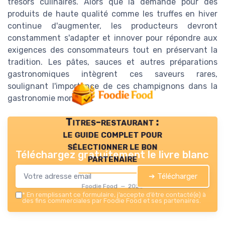
trésors culinaires. Alors que la demande pour des
produits de haute qualité comme les truffes en hiver
continue d'augmenter, les producteurs devront
constamment s'adapter et innover pour répondre aux
exigences des consommateurs tout en préservant la
tradition. Les pâtes, sauces et autres préparations
gastronomiques intègrent ces saveurs rares,
soulignant l'importance de ces champignons dans la
gastronomie mondiale.
Titres-restaurant :
le guide complet pour
sélectionner le bon
Téléchargez gratuitement le livre blanc
partenaire
➔ Télécharger
Foodie Food — 2026
*
En remplissant ce formulaire, j’accepte d’être contacté(e) à
des fins commerciales par Foodie Food et ses partenaires.