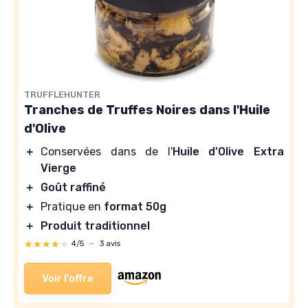
TRUFFLEHUNTER
Tranches de Truffes Noires dans l'Huile
d'Olive
＋
Conservées dans de l'
Huile d'Olive Extra
Vierge
＋
Goût raffiné
＋
Pratique en
format 50g
＋
Produit traditionnel
★★★★★
★★★★★
4/5
—
3 avis
Voir l'offre