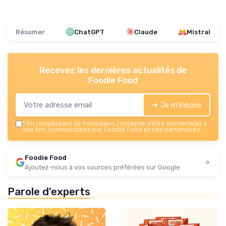
Résumer
ChatGPT
Claude
Mistral
Recevez les dernières actualités de
Foodie Food
➔ Je m'inscris
*
En remplissant ce formulaire, j’accepte d’être contacté(e) à
des fins commerciales par Foodie Food et ses partenaires.
Foodie Food
Ajoutez-nous à vos sources préférées sur Google
Parole d'experts