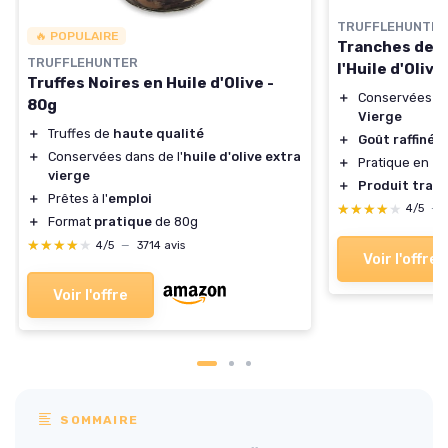
TRUFFLEHUNTER
🔥 POPULAIRE
Tranches de T
TRUFFLEHUNTER
l'Huile d'Olive
Truffes Noires en Huile d'Olive -
＋
Conservées dan
80g
Vierge
＋
Truffes de
haute qualité
＋
Goût raffiné
＋
Conservées dans de l'
huile d'olive extra
＋
Pratique en
fo
vierge
＋
Produit tradi
＋
Prêtes à l'
emploi
★★★★★
★★★★★
4/5
—
＋
Format
pratique
de 80g
★★★★★
★★★★★
4/5
—
3714 avis
Voir l'offre
Voir l'offre
SOMMAIRE