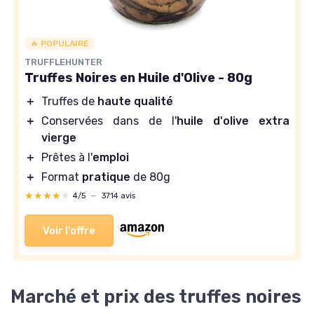
🔥 POPULAIRE
TRUFFLEHUNTER
Truffes Noires en Huile d'Olive - 80g
＋
Truffes de
haute qualité
＋
Conservées dans de l'
huile d'olive extra
vierge
＋
Prêtes à l'
emploi
＋
Format
pratique
de 80g
★★★★★
★★★★★
4/5
—
3714 avis
Voir l'offre
Marché et prix des truffes noires