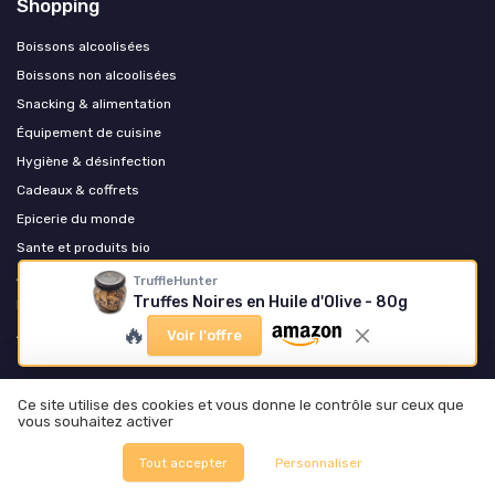
Shopping
Boissons alcoolisées
Boissons non alcoolisées
Snacking & alimentation
Équipement de cuisine
Hygiène & désinfection
Cadeaux & coffrets
Epicerie du monde
Sante et produits bio
Accessoires pour epicerie et boisson
TruffleHunter
Truffes Noires en Huile d'Olive - 80g
Ecoresponsable et zero dechet
🔥
Arts de la table et service
Voir l'offre
Les plus lus
Ce site utilise des cookies et vous donne le contrôle sur ceux que
vous souhaitez activer
Alcool à 95 pour liqueur france : tout ce que vous devez savoir
Choisir entre l'eau de Saint-Antonin et Hépar : quelle est la meilleure
Tout accepter
Personnaliser
option ?