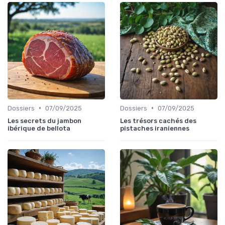
•
•
Dossiers
07/09/2025
Dossiers
07/09/2025
Les secrets du jambon
Les trésors cachés des
ibérique de bellota
pistaches iraniennes