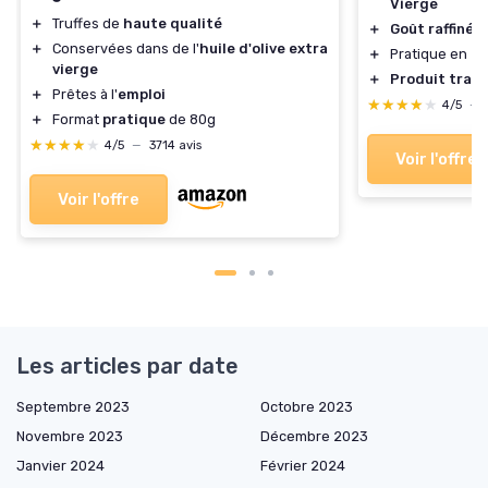
Vierge
＋
Truffes de
haute qualité
＋
Goût raffiné
＋
Conservées dans de l'
huile d'olive extra
＋
Pratique en
fo
vierge
＋
Produit tradi
＋
Prêtes à l'
emploi
★★★★★
★★★★★
4/5
—
＋
Format
pratique
de 80g
★★★★★
★★★★★
4/5
—
3714 avis
Voir l'offre
Voir l'offre
Les articles par date
Septembre 2023
Octobre 2023
Novembre 2023
Décembre 2023
Janvier 2024
Février 2024