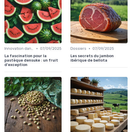
•
•
Innovation dans la food
07/09/2025
Dossiers
07/09/2025
La fascination pour la
Les secrets du jambon
pastèque densuke : un fruit
ibérique de bellota
d'exception