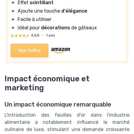
＋
Effet
scintillant
＋
Ajoute une touche
d'élégance
＋
Facile à utiliser
＋
Idéal pour
décorations
de gâteaux
★★★★★
★★★★★
4,5/5
—
1 avis
Voir l'offre
Impact économique et
marketing
Un impact économique remarquable
L'introduction des feuilles d'or dans l'industrie
alimentaire a notablement influencé le marché
culinaire de luxe, stimulant une demande croissante