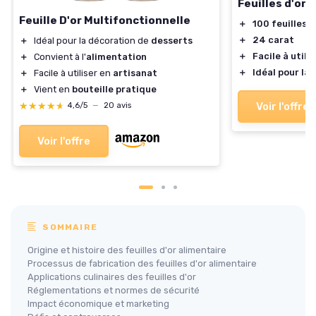
Feuilles d'or 
Feuille D'or Multifonctionnelle
＋
100 feuilles
＋
24 carat
＋
Idéal pour la décoration de
desserts
＋
Facile à utilis
＋
Convient à l'
alimentation
＋
Idéal pour la
＋
Facile à utiliser en
artisanat
＋
Vient en
bouteille pratique
★★★★★
★★★★★
Voir l'offre
4,6/5
—
20 avis
Voir l'offre
SOMMAIRE
Origine et histoire des feuilles d'or alimentaire
Processus de fabrication des feuilles d'or alimentaire
Applications culinaires des feuilles d'or
Réglementations et normes de sécurité
Impact économique et marketing