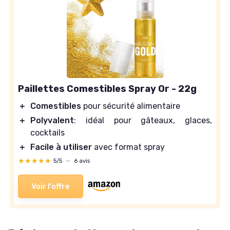
Paillettes Comestibles Spray Or - 22g
＋
Comestibles
pour sécurité alimentaire
＋
Polyvalent
: idéal pour gâteaux, glaces,
cocktails
＋
Facile à utiliser
avec format spray
★★★★★
★★★★★
5/5
—
6 avis
Voir l'offre