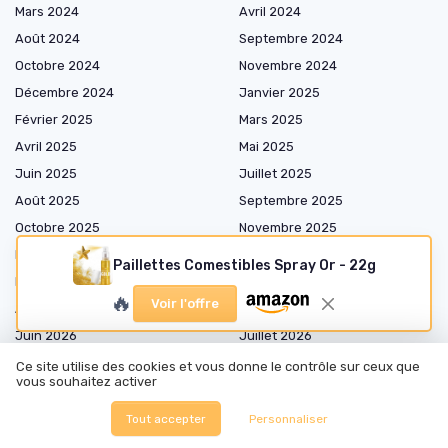
Mars 2024
Avril 2024
Août 2024
Septembre 2024
Octobre 2024
Novembre 2024
Décembre 2024
Janvier 2025
Février 2025
Mars 2025
Avril 2025
Mai 2025
Juin 2025
Juillet 2025
Août 2025
Septembre 2025
Octobre 2025
Novembre 2025
Décembre 2025
Janvier 2026
Paillettes Comestibles Spray Or - 22g
Février 2026
Mars 2026
🔥
Voir l'offre
Avril 2026
Mai 2026
Juin 2026
Juillet 2026
Août 2026
Ce site utilise des cookies et vous donne le contrôle sur ceux que
vous souhaitez activer
Tout accepter
Personnaliser