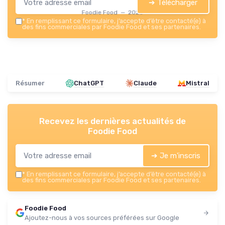
➔ Télécharger
Foodie Food — 2026
*
En remplissant ce formulaire, j’accepte d’être contacté(e) à
des fins commerciales par Foodie Food et ses partenaires.
Résumer
ChatGPT
Claude
Mistral
Recevez les dernières actualités de
Foodie Food
➔ Je m'inscris
*
En remplissant ce formulaire, j’accepte d’être contacté(e) à
des fins commerciales par Foodie Food et ses partenaires.
Foodie Food
Ajoutez-nous à vos sources préférées sur Google