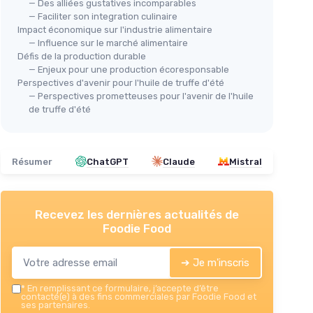
— Des alliées gustatives incomparables
— Faciliter son integration culinaire
Impact économique sur l'industrie alimentaire
— Influence sur le marché alimentaire
Défis de la production durable
— Enjeux pour une production écoresponsable
Perspectives d'avenir pour l'huile de truffe d'été
— Perspectives prometteuses pour l'avenir de l'huile
SPARTACUS TRUFFLE
🔥
de truffe d'été
Arôme Naturel de Truffe Noire
TRU
Entière 35g
Ens
＋
Naturel
ml
＋
7
Résumer
ChatGPT
Claude
Mistral
＋
Sans additifs
＋
＋
Sans conservateurs
＋
＋
Goût authentique
＋
Recevez les dernières actualités de
＋
Facile à utiliser
p
taliens
Foodie Food
★★
★★
Voir l'offre
➔ Je m'inscris
*
En remplissant ce formulaire, j’accepte d’être
contacté(e) à des fins commerciales par Foodie Food et
ses partenaires.