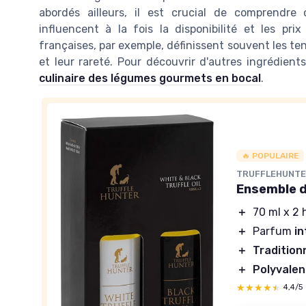
abordés ailleurs, il est crucial de comprendre
influencent à la fois la disponibilité et les pri
françaises, par exemple, définissent souvent les t
et leur rareté. Pour découvrir d'autres ingrédients
culinaire des légumes gourmets en bocal
.
🔥 POPULAIRE
TRUFFLEHUNT
Ensemble d
＋
70 ml x 2 
＋
Parfum
i
＋
Tradition
＋
Polyvalen
★★★★★
★★★★★
4,4/5