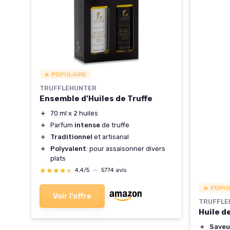
🔥 POPULAIRE
e
TRUFFLEHUNTER
Ensemble d'Huiles de Truffe
＋
70 ml x 2 huiles
＋
Parfum
intense
de truffe
＋
Traditionnel
et artisanal
＋
Polyvalent
: pour assaisonner divers
plats
★★★★★
★★★★★
4,4/5
—
5774 avis
🔥 POPU
Voir l'offre
TRUFFLE
Huile d
＋
Saveu