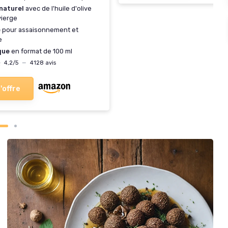
naturel
avec de l'huile d'olive
vierge
e
pour assaisonnement et
e
que
en format de 100 ml
★
★
4,2/5
—
4128 avis
l'offre