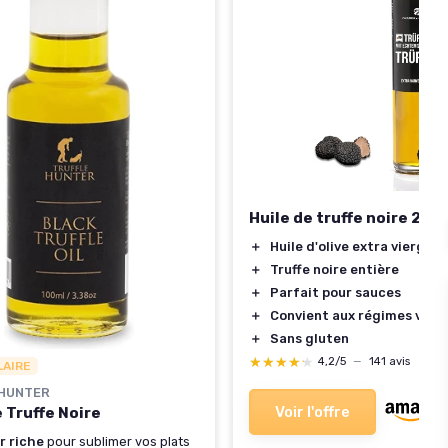
Huile de truffe noire 250 
＋
Huile d'olive extra vierge
＋
Truffe noire entière
＋
Parfait pour sauces
＋
Convient aux régimes végé
＋
Sans gluten
★★★★★
★★★★★
4,2/5
—
141 avis
LAIRE
HUNTER
Voir l'offre
e Truffe Noire
r riche
pour sublimer vos plats