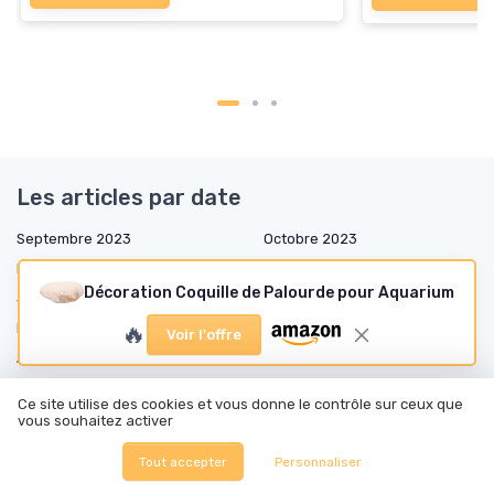
Les articles par date
Septembre 2023
Octobre 2023
Novembre 2023
Décembre 2023
Décoration Coquille de Palourde pour Aquarium
Janvier 2024
Février 2024
🔥
Mars 2024
Avril 2024
Voir l'offre
Août 2024
Septembre 2024
Octobre 2024
Novembre 2024
Ce site utilise des cookies et vous donne le contrôle sur ceux que
Décembre 2024
Janvier 2025
vous souhaitez activer
Février 2025
Mars 2025
Tout accepter
Personnaliser
Avril 2025
Mai 2025