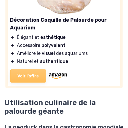
Décoration Coquille de Palourde pour
Aquarium
＋
Élégant et
esthétique
＋
Accessoire
polyvalent
＋
Améliore le
visuel
des aquariums
＋
Naturel et
authentique
Voir l'offre
Utilisation culinaire de la
palourde géante
La geoduck dans la gastronomie mondiale