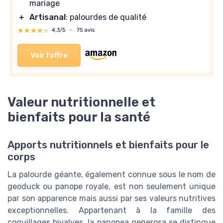
mariage
＋
Artisanal
: palourdes de qualité
★★★★★
★★★★★
4,3/5
—
75 avis
Voir l'offre
Valeur nutritionnelle et
bienfaits pour la santé
Apports nutritionnels et bienfaits pour le
corps
La palourde géante, également connue sous le nom de
geoduck ou panope royale, est non seulement unique
par son apparence mais aussi par ses valeurs nutritives
exceptionnelles. Appartenant à la famille des
coquillages bivalves, la panopea generosa se distingue