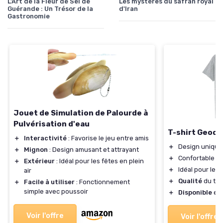
L'Art de la Fleur de Sel de
Les mystères du safran royal
Guérande : Un Trésor de la
d'Iran
Gastronomie
Jouet de Simulation de Palourde à
Pulvérisation d'eau
T-shirt Geodu
＋
Interactivité
: Favorise le jeu entre amis
＋
Design unique 
＋
Mignon
: Design amusant et attrayant
＋
Confortable à 
＋
Extérieur
: Idéal pour les fêtes en plein
＋
Idéal pour les
air
＋
Qualité
du tis
＋
Facile à utiliser
: Fonctionnement
simple avec poussoir
＋
Disponible
en 
Voir l'offre
Voir l'offre