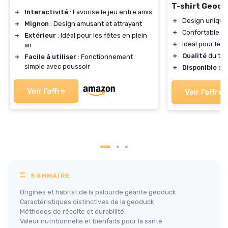
T-shirt Geodu
＋
Interactivité
: Favorise le jeu entre amis
＋
Design unique 
＋
Mignon
: Design amusant et attrayant
＋
Confortable à 
＋
Extérieur
: Idéal pour les fêtes en plein
＋
Idéal pour les
air
＋
Qualité
du tis
＋
Facile à utiliser
: Fonctionnement
simple avec poussoir
＋
Disponible
en 
Voir l'offre
Voir l'offre
SOMMAIRE
Origines et habitat de la palourde géante geoduck
Caractéristiques distinctives de la geoduck
Méthodes de récolte et durabilité
Valeur nutritionnelle et bienfaits pour la santé