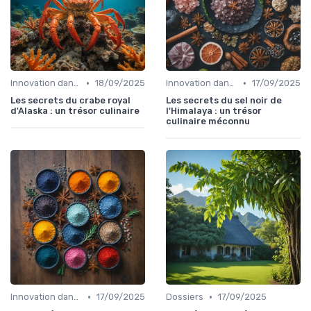
•
•
Innovation dans la food
18/09/2025
Innovation dans la food
17/09/2025
Les secrets du crabe royal
Les secrets du sel noir de
d'Alaska : un trésor culinaire
l'Himalaya : un trésor
culinaire méconnu
•
•
Innovation dans la food
17/09/2025
Dossiers
17/09/2025