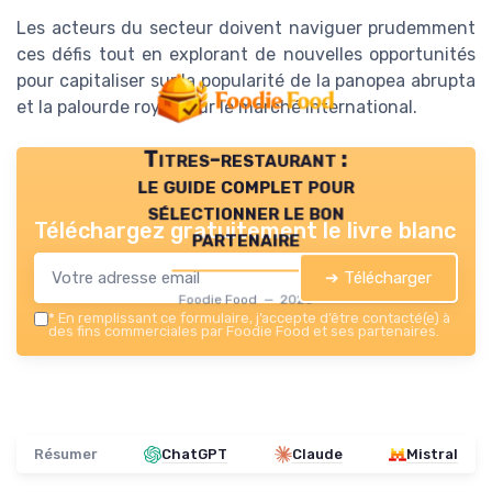
Les acteurs du secteur doivent naviguer prudemment
ces défis tout en explorant de nouvelles opportunités
pour capitaliser sur la popularité de la panopea abrupta
et la palourde royale sur le marché international.
Titres-restaurant :
le guide complet pour
sélectionner le bon
Téléchargez gratuitement le livre blanc
partenaire
➔ Télécharger
Foodie Food — 2026
*
En remplissant ce formulaire, j’accepte d’être contacté(e) à
des fins commerciales par Foodie Food et ses partenaires.
Résumer
ChatGPT
Claude
Mistral