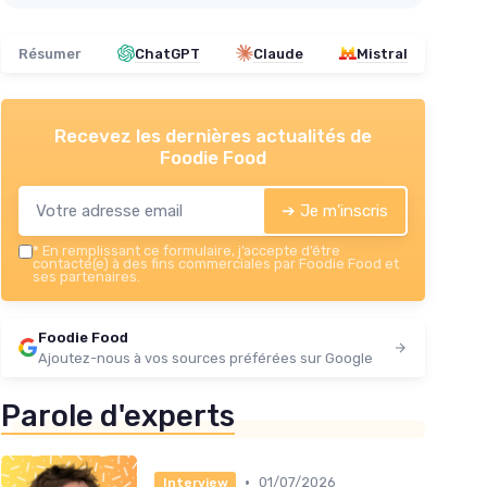
Résumer
ChatGPT
Claude
Mistral
Recevez les dernières actualités de
Foodie Food
➔ Je m'inscris
*
En remplissant ce formulaire, j’accepte d’être
contacté(e) à des fins commerciales par Foodie Food et
ses partenaires.
Foodie Food
Ajoutez-nous à vos sources préférées sur Google
Parole d'experts
•
01/07/2026
Interview