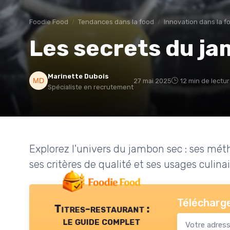
Foodie Food
Tendances dans la food
Innovation dans la f
Les secrets du j
Marinette Dubois
27 mai 2025
12 min de lectu
Spécialiste en recrutement
Explorez l'univers du jambon sec : ses méth
ses critères de qualité et ses usages culinai
Télécharge
Titres-restaurant :
le guide complet