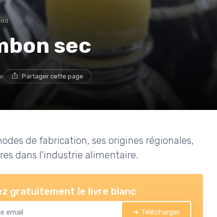
ood
ambon sec
re
Partager cette page
odes de fabrication, ses origines régionales,
res dans l'industrie alimentaire.
z gratuitement le livre blanc
➔ Télécharger