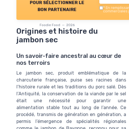
pour sélectionner le
*
En remplissant
bon partenaire
commerciales p
Foodie Food — 2026
Origines et histoire du
jambon sec
Un savoir-faire ancestral au cœur de
nos terroirs
Le jambon sec, produit emblématique de la
charcuterie française, puise ses racines dans
l’histoire rurale et les traditions du porc salé. Dès
l’Antiquité, la conservation de la viande par le sel
était une nécessité pour garantir une
alimentation stable tout au long de l’année. Ce
procédé, transmis de génération en génération, a
permis l’émergence de spécialités régionales
comme le jambon de Bayonne, reconnu pour sa