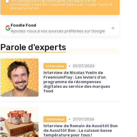
*
En remplissant ce formulaire, j’accepte d’être
contacté(e) à des fins commerciales par Foodie Food et
ses partenaires.
Foodie Food
Ajoutez-nous à vos sources préférées sur Google
Parole d'experts
•
01/07/2026
Interview
Interview de Nicolas Yvelin de
FreemiumPlay : Les leviers d’un
programme de récompenses
digitales au service des marques
food
•
21/01/2026
Interview
Interview de Romain de Aussitôt Bon
de Aussitôt Bon : La cuisson basse
température pour tous !