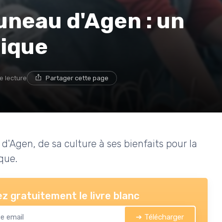
uneau d'Agen : un
ique
e lecture
Partager cette page
d'Agen, de sa culture à ses bienfaits pour la
que.
z gratuitement le livre blanc
➔ Télécharger