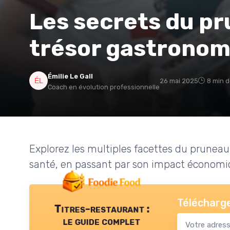
Les secrets du pr
trésor gastronom
Émilie Le Gall
26 mai 2025
8 min d
Coach en évolution professionnelle
Explorez les multiples facettes du pruneau 
santé, en passant par son impact économi
Télécharge
Titres-restaurant :
le guide complet