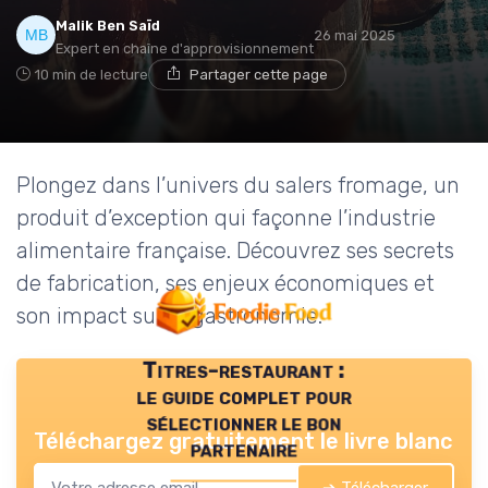
Malik Ben Saïd
26 mai 2025
Expert en chaîne d'approvisionnement
10 min de lecture
Partager cette page
Plongez dans l’univers du salers fromage, un
produit d’exception qui façonne l’industrie
alimentaire française. Découvrez ses secrets
de fabrication, ses enjeux économiques et
son impact sur la gastronomie.
Titres-restaurant :
le guide complet pour
sélectionner le bon
Téléchargez gratuitement le livre blanc
partenaire
➔ Télécharger