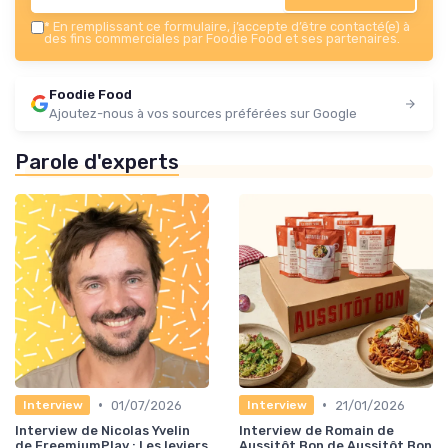
*
En remplissant ce formulaire, j’accepte d’être contacté(e) à
des fins commerciales par Foodie Food et ses partenaires.
Foodie Food
Ajoutez-nous à vos sources préférées sur Google
Parole d'experts
•
•
01/07/2026
21/01/2026
Interview
Interview
Interview de Nicolas Yvelin
Interview de Romain de
de FreemiumPlay : Les leviers
Aussitôt Bon de Aussitôt Bon