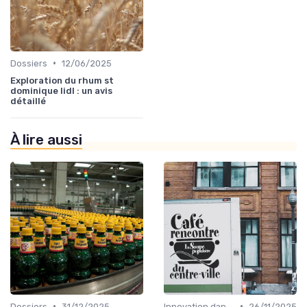
•
Dossiers
12/06/2025
Exploration du rhum st
dominique lidl : un avis
détaillé
À lire aussi
•
•
Dossiers
31/12/2025
Innovation dans la food
26/11/2025