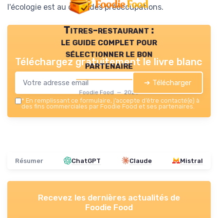
l'écologie est au cœur des préoccupations.
Titres-restaurant :
le guide complet pour
sélectionner le bon
Téléchargez gratuitement le livre blanc
partenaire
➔ Télécharger
Foodie Food — 2026
*
En remplissant ce formulaire, j’accepte d’être contacté(e) à
des fins commerciales par Foodie Food et ses partenaires.
Résumer
ChatGPT
Claude
Mistral
Recevez les dernières actualités de
Foodie Food