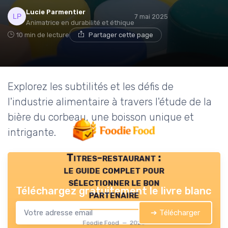
Lucie Parmentier
7 mai 2025
Animatrice en durabilité et éthique
10 min de lecture
Partager cette page
Explorez les subtilités et les défis de
l'industrie alimentaire à travers l'étude de la
bière du corbeau, une boisson unique et
intrigante.
Titres-restaurant :
le guide complet pour
sélectionner le bon
Téléchargez gratuitement le livre blanc
partenaire
➔ Télécharger
Foodie Food — 2026