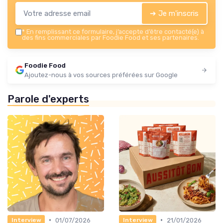
➔ Je m'inscris
*
En remplissant ce formulaire, j’accepte d’être contacté(e) à
des fins commerciales par Foodie Food et ses partenaires.
Foodie Food
Ajoutez-nous à vos sources préférées sur Google
Parole d'experts
•
•
01/07/2026
21/01/2026
Interview
Interview