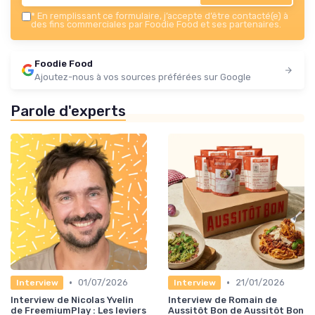
*
En remplissant ce formulaire, j’accepte d’être contacté(e) à
des fins commerciales par Foodie Food et ses partenaires.
Foodie Food
Ajoutez-nous à vos sources préférées sur Google
Parole d'experts
•
•
01/07/2026
21/01/2026
Interview
Interview
Interview de Nicolas Yvelin
Interview de Romain de
de FreemiumPlay : Les leviers
Aussitôt Bon de Aussitôt Bon