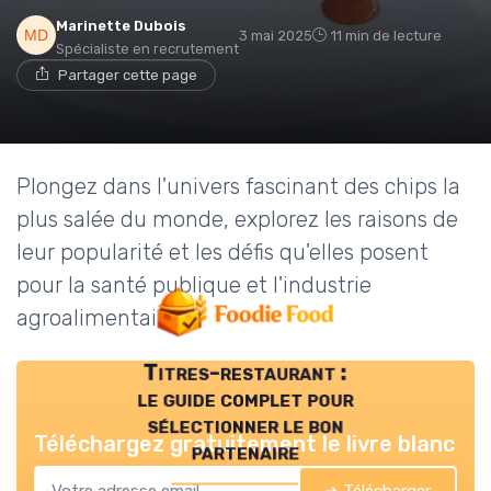
Marinette Dubois
3 mai 2025
11 min de lecture
Spécialiste en recrutement
Partager cette page
Plongez dans l'univers fascinant des chips la
plus salée du monde, explorez les raisons de
leur popularité et les défis qu'elles posent
pour la santé publique et l'industrie
agroalimentaire.
Titres-restaurant :
le guide complet pour
sélectionner le bon
Téléchargez gratuitement le livre blanc
partenaire
➔ Télécharger