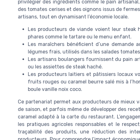
privilégier des ingrédients comme le pain artisanal
des tomates cerises et des oignons issus de fermes v
artisans, tout en dynamisant l’économie locale.
Les producteurs de viande voient leur steak 
phares comme le tartare ou le menu enfant.
Les maraîchers bénéficient d’une demande ac
légumes frais, utilisés dans les salades toma
Les artisans boulangers fournissent du pain art
ou les assiettes de steak haché.
Les producteurs laitiers et pâtissiers locaux v
fruits rouges ou caramel beurre salé mis à l’
boule vanille noix coco.
Ce partenariat permet aux producteurs de mieux valo
de saison, et parfois même de développer des rec
caramel adapté à la carte du restaurant. L’engage
les pratiques agricoles responsables et le respect
traçabilité des produits, une réduction des int
producteurs. Pour comprendre l’impact économique