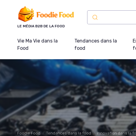
Panneau de gestion des cookies
LE MÉDIA B2B DE LA FOOD
Vie Ma Vie dans la
Tendances dans la
E
Food
food
f
Foodie Food
Tendances dans la food
Innovation dans la f