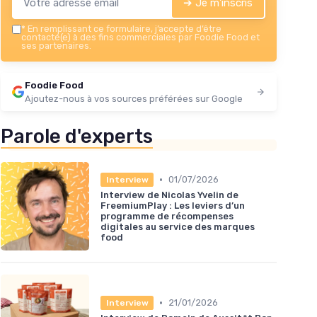
➔ Je m'inscris
*
En remplissant ce formulaire, j’accepte d’être
contacté(e) à des fins commerciales par Foodie Food et
ses partenaires.
Foodie Food
Ajoutez-nous à vos sources préférées sur Google
Parole d'experts
•
01/07/2026
Interview
Interview de Nicolas Yvelin de
FreemiumPlay : Les leviers d’un
programme de récompenses
digitales au service des marques
food
•
21/01/2026
Interview