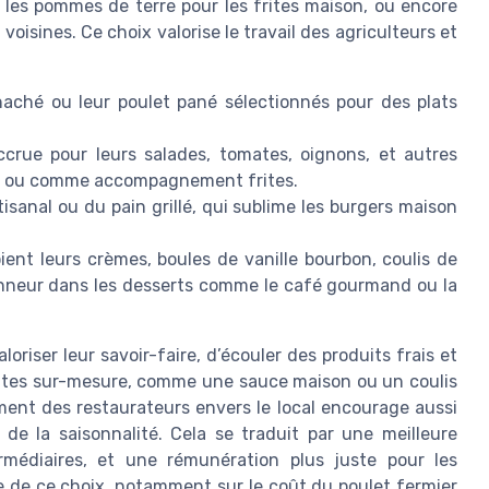
, les pommes de terre pour les frites maison, ou encore
oisines. Ce choix valorise le travail des agriculteurs et
haché ou leur poulet pané sélectionnés pour des plats
crue pour leurs salades, tomates, oignons, et autres
tes ou comme accompagnement frites.
isanal ou du pain grillé, qui sublime les burgers maison
oient leurs crèmes, boules de vanille bourbon, coulis de
honneur dans les desserts comme le café gourmand ou la
riser leur savoir-faire, d’écouler des produits frais et
ettes sur-mesure, comme une sauce maison ou un coulis
ment des restaurateurs envers le local encourage aussi
 de la saisonnalité. Cela se traduit par une meilleure
ermédiaires, et une rémunération plus juste pour les
 de ce choix, notamment sur le coût du poulet fermier