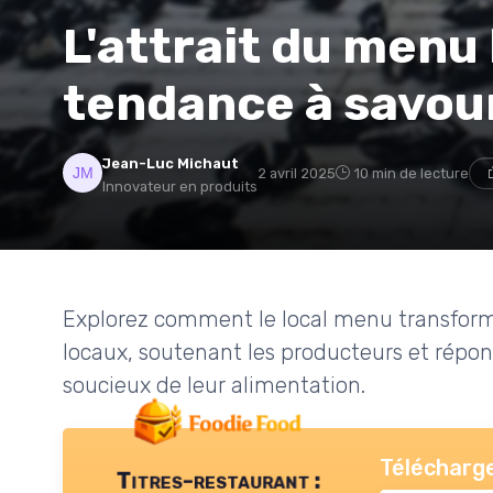
L'attrait du menu 
tendance à savou
Jean-Luc Michaut
2 avril 2025
10 min de lecture
Innovateur en produits
Explorez comment le local menu transforme 
locaux, soutenant les producteurs et rép
soucieux de leur alimentation.
Télécharge
Titres-restaurant :