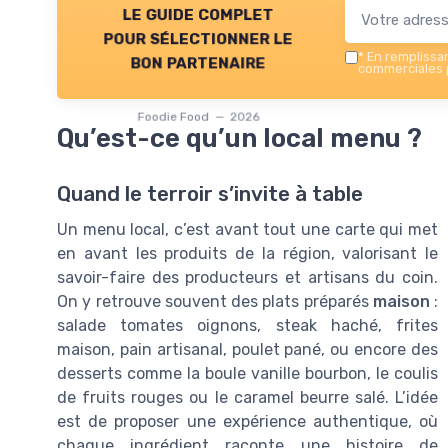
le guide complet
pour sélectionner le
*
En remplissant
bon partenaire
commerciales p
Foodie Food — 2026
Qu’est-ce qu’un local menu ?
Quand le terroir s’invite à table
Un menu local, c’est avant tout une carte qui met
en avant les produits de la région, valorisant le
savoir-faire des producteurs et artisans du coin.
On y retrouve souvent des plats préparés
maison
:
salade tomates oignons, steak haché, frites
maison, pain artisanal, poulet pané, ou encore des
desserts comme la boule vanille bourbon, le coulis
de fruits rouges ou le caramel beurre salé. L’idée
est de proposer une expérience authentique, où
chaque ingrédient raconte une histoire de