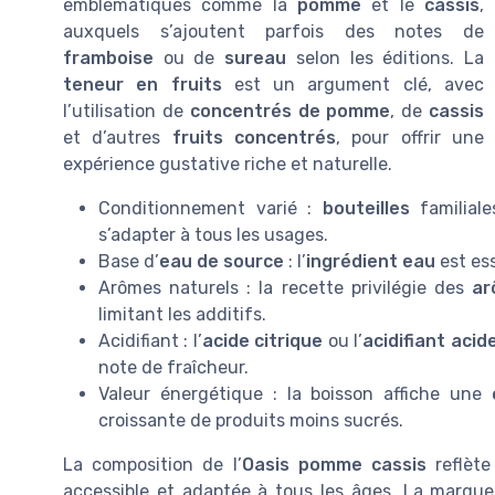
emblématiques comme la
pomme
et le
cassis
,
auxquels s’ajoutent parfois des notes de
framboise
ou de
sureau
selon les éditions. La
teneur en fruits
est un argument clé, avec
l’utilisation de
concentrés de pomme
, de
cassis
et d’autres
fruits concentrés
, pour offrir une
expérience gustative riche et naturelle.
Conditionnement varié :
bouteilles
familial
s’adapter à tous les usages.
Base d’
eau de source
: l’
ingrédient eau
est ess
Arômes naturels : la recette privilégie des
ar
limitant les additifs.
Acidifiant : l’
acide citrique
ou l’
acidifiant acid
note de fraîcheur.
Valeur énergétique : la boisson affiche une
croissante de produits moins sucrés.
La composition de l’
Oasis pomme cassis
reflète
accessible et adaptée à tous les âges. La marq