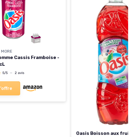
D MORE
omme Cassis Framboise -
 cL
★
★
5/5
—
2 avis
l'offre
Oasis Boisson aux fruit