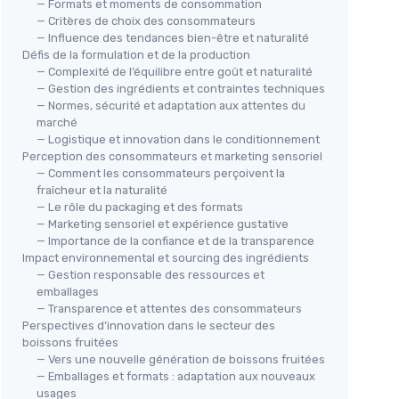
— Formats et moments de consommation
— Critères de choix des consommateurs
— Influence des tendances bien-être et naturalité
Défis de la formulation et de la production
— Complexité de l’équilibre entre goût et naturalité
— Gestion des ingrédients et contraintes techniques
— Normes, sécurité et adaptation aux attentes du
Oasis Pocket Pomme Cassis
marché
Framboise 25cl (pack de 24)
— Logistique et innovation dans le conditionnement
Perception des consommateurs et marketing sensoriel
★★★★★
★★★★★
5/5
—
1 avis
— Comment les consommateurs perçoivent la
fraîcheur et la naturalité
Voir l'offre
— Le rôle du packaging et des formats
Oas
— Marketing sensoriel et expérience gustative
33c
— Importance de la confiance et de la transparence
Impact environnemental et sourcing des ingrédients
Fra
— Gestion responsable des ressources et
★★
★★
emballages
— Transparence et attentes des consommateurs
Perspectives d’innovation dans le secteur des
boissons fruitées
— Vers une nouvelle génération de boissons fruitées
— Emballages et formats : adaptation aux nouveaux
s Pommes
usages