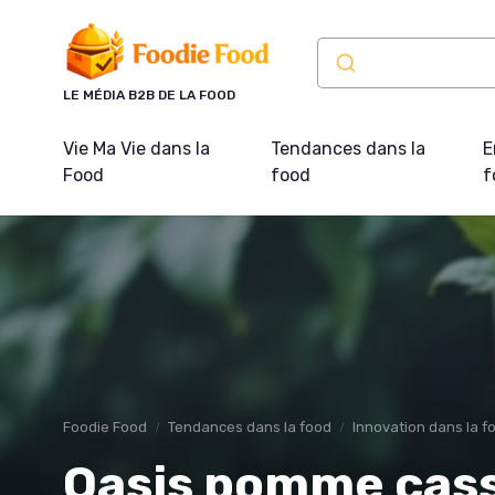
Panneau de gestion des cookies
LE MÉDIA B2B DE LA FOOD
Vie Ma Vie dans la
Tendances dans la
E
Food
food
f
Foodie Food
Tendances dans la food
Innovation dans la f
Oasis pomme cassi