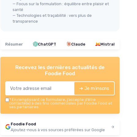
— Focus sur la formulation : équilibre entre plaisir et
santé
— Technologies et traçabilité : vers plus de
transparence
Résumer
ChatGPT
Claude
Mistral
Recevez les dernières actualités de
Foodie Food
➔ Je m'inscris
*
En remplissant ce formulaire, j’accepte d’être
contacté(e) à des fins commerciales par Foodie Food et
ses partenaires.
Foodie Food
Ajoutez-nous à vos sources préférées sur Google