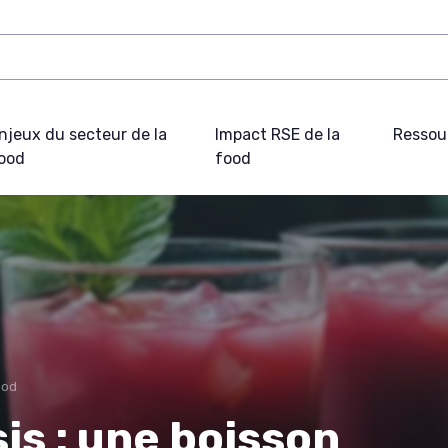
njeux du secteur de la
Impact RSE de la
Ressou
ood
food
ood
s : une boisson