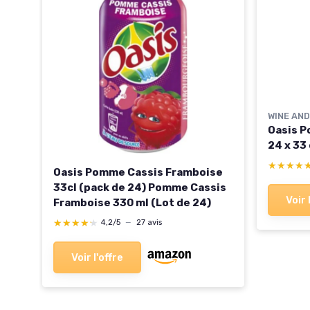
WINE AN
Oasis P
24 x 33
★★★★
★★★★
Oasis Pomme Cassis Framboise
33cl (pack de 24) Pomme Cassis
Voir 
Framboise 330 ml (Lot de 24)
★★★★★
★★★★★
4,2/5
—
27 avis
Voir l'offre