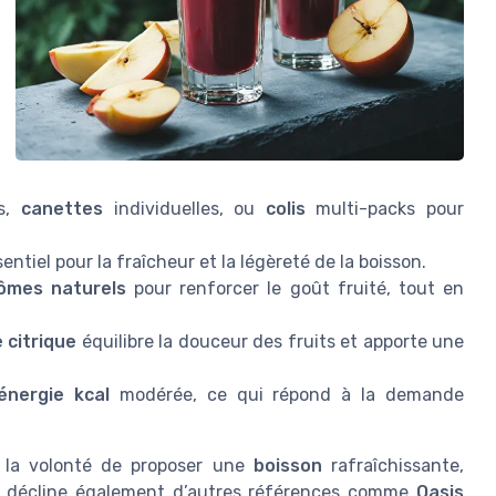
es,
canettes
individuelles, ou
colis
multi-packs pour
entiel pour la fraîcheur et la légèreté de la boisson.
ômes naturels
pour renforcer le goût fruité, tout en
e citrique
équilibre la douceur des fruits et apporte une
énergie kcal
modérée, ce qui répond à la demande
 la volonté de proposer une
boisson
rafraîchissante,
ue décline également d’autres références comme
Oasis