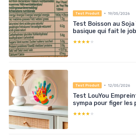
•
19/05/2026
Test Produit
Test Boisson au Soja Y
basique qui fait le j
★★★★★
★★★★★
•
12/05/2026
Test Produit
Test LouYou Empreint
sympa pour figer les 
★★★★★
★★★★★