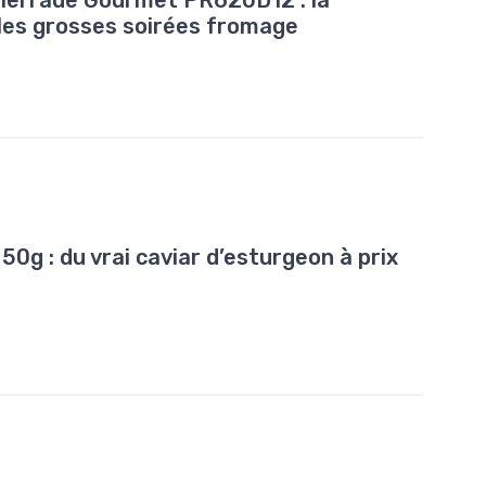
Pierrade Gourmet PR620D12 : la
les grosses soirées fromage
0g : du vrai caviar d’esturgeon à prix