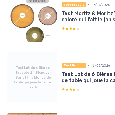
•
27/07/2026
Test Produit
Test Moritz & Moritz 
coloré qui fait le job 
★★★★★
★★★★★
•
16/06/2026
Test Produit
Test Lot de 6 Bières
Brassée 24 Blondes
Test Lot de 6 Bières 
(Sarlat) : la blonde de
de table qui joue la c
table qui joue la carte
tradi
★★★★★
★★★★★