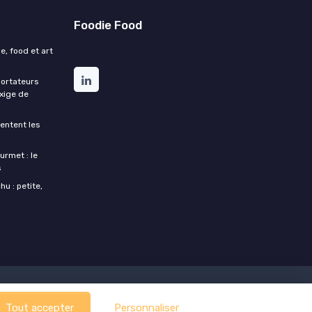
Foodie Food
e, food et art
portateurs
exige de
entent les
urmet : le
s
u : petite,
Tout accepter
Personnaliser