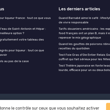
lus
Les derniers articles
our liqueur france : tout ce que vous
Quand Barnabé aime le café : lifestyl
de vivre responsable
 l'eau de Saint-Antonin et Hépar :
Tarifs douaniers américains : les ex
 meilleure option ?
food français ont un plan B, mais il 
repenser le mix géographique
gratuitement votre tableau des
Quand les gouttes de poivrons réinv
recettes du quotidien
egrés pour liqueur : tout ce que
avoir
Test Foie Gras d’Oie Entier Relais Go
coffret qui fait sérieux pour les fête
ols au pas de la case
Test Théière japonaise en fonte Iwach
lourde, efficace pour un ou deux bols
Mentions légales
Politique de confidentialité
 donne le contrôle sur ceux que vous souhaitez activer
© Foodie Food 2026