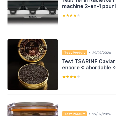
Test Tefal Raclette 
machine 2-en-1 pour 
★★★★★
★★★★★
•
29/07/2026
Test Produit
Test TSARINE Caviar 5
encore « abordable »
★★★★★
★★★★★
•
29/07/2026
Test Produit