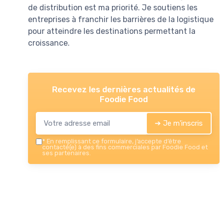
de distribution est ma priorité. Je soutiens les
entreprises à franchir les barrières de la logistique
pour atteindre les destinations permettant la
croissance.
Recevez les dernières actualités de
Foodie Food
➔ Je m'inscris
*
En remplissant ce formulaire, j’accepte d’être
contacté(e) à des fins commerciales par Foodie Food et
ses partenaires.