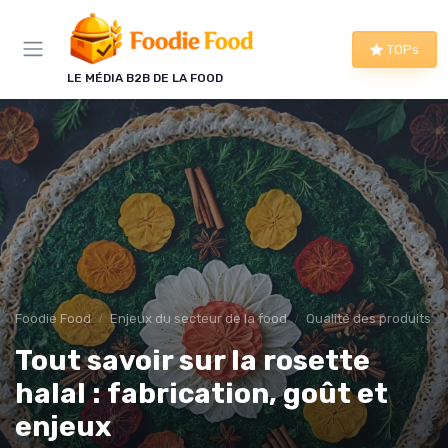
Panneau de gestion des cookies
TOPs
LE MÉDIA B2B DE LA FOOD
Foodie Food
Enjeux du secteur de la food
Qualité des produits
Tout savoir sur la rosette
halal : fabrication, goût et
enjeux