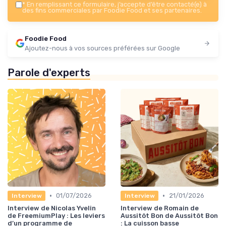
*
En remplissant ce formulaire, j’accepte d’être contacté(e) à
des fins commerciales par Foodie Food et ses partenaires.
Foodie Food
Ajoutez-nous à vos sources préférées sur Google
Parole d'experts
•
•
01/07/2026
21/01/2026
Interview
Interview
Interview de Nicolas Yvelin
Interview de Romain de
de FreemiumPlay : Les leviers
Aussitôt Bon de Aussitôt Bon
d’un programme de
: La cuisson basse