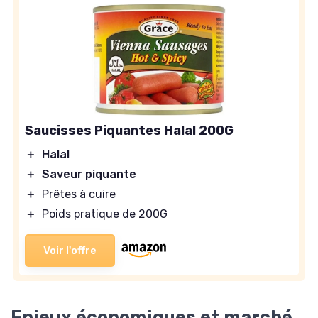
Saucisses Piquantes Halal 200G
＋
Halal
＋
Saveur piquante
＋
Prêtes à cuire
＋
Poids pratique de 200G
Voir l'offre
Enjeux économiques et marché