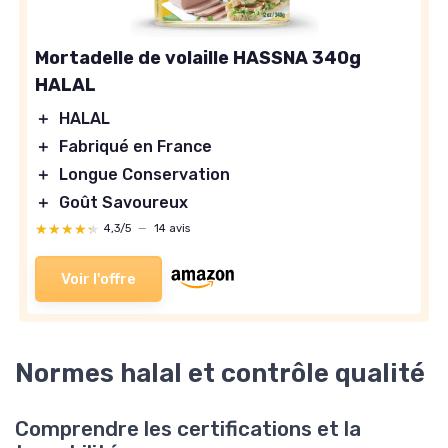
Mortadelle de volaille HASSNA 340g
HALAL
＋
HALAL
＋
Fabriqué en France
＋
Longue Conservation
＋
Goût Savoureux
★★★★★
★★★★★
4,3/5
—
14 avis
Voir l'offre
Normes halal et contrôle qualité
Comprendre les certifications et la