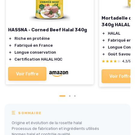
Mortadelle de
340g HALAL
HASSNA - Corned Beef Halal 340g
＋
HALAL
＋
Riche en protéine
＋
Fabriqué en 
＋
Fabriqué en France
＋
Longue Conse
＋
Longue conservation
＋
Goût Savoure
＋
Certification HALAL HQC
★★★★★
★★★★★
4,3/5
Voir l'offre
Voir l'offre
SOMMAIRE
Origine et évolution de la rosette halal
Processus de fabrication et ingrédients utilisés
Normes halal et contrôle qualité