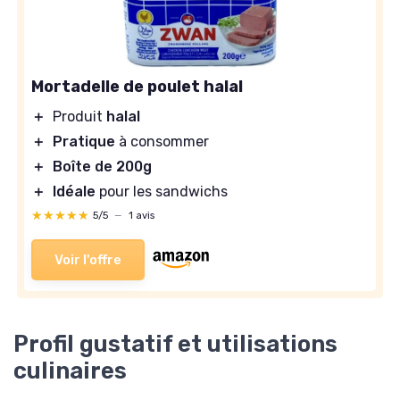
Mortadelle de poulet halal
＋
Produit
halal
＋
Pratique
à consommer
＋
Boîte de 200g
＋
Idéale
pour les sandwichs
★★★★★
★★★★★
5/5
—
1 avis
Voir l'offre
Profil gustatif et utilisations
culinaires