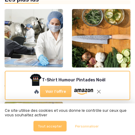
•
•
Qualité des produits
05/09/2025
Sécurité alimentaire
12/06/2025
T-Shirt Humour Pintades Noël
Choisir entre l'eau de Saint-
Téléchargez gratuitement
Antonin et Hépar : quelle est
votre tableau des allergènes
la meilleure option ?
🔥
Voir l'offre
Ce site utilise des cookies et vous donne le contrôle sur ceux que
vous souhaitez activer
Tout accepter
Personnaliser