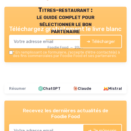
Titres-restaurant :
le guide complet pour
sélectionner le bon
Téléchargez gratuitement le livre blanc
partenaire
➔ Télécharger
Foodie Food — 2026
*
En remplissant ce formulaire, j’accepte d’être contacté(e) à
des fins commerciales par Foodie Food et ses partenaires.
Résumer
ChatGPT
Claude
Mistral
Recevez les dernières actualités de
Foodie Food
➔ Je m'inscris