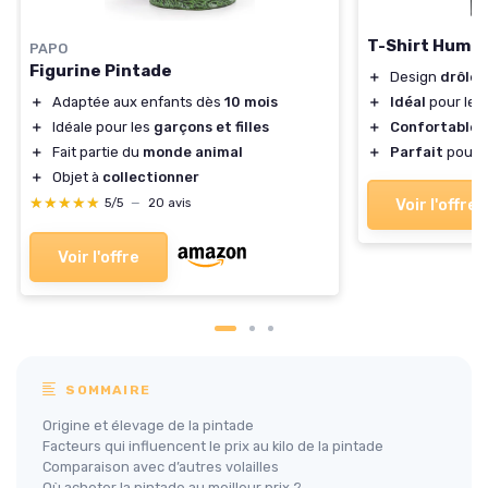
T-Shirt Humou
PAPO
Figurine Pintade
＋
Design
drôle
e
＋
Adaptée aux enfants dès
10 mois
＋
Idéal
pour les 
＋
Idéale pour les
garçons et filles
＋
Confortable
à
＋
Fait partie du
monde animal
＋
Parfait
pour l
＋
Objet à
collectionner
★★★★★
★★★★★
Voir l'offre
5/5
—
20 avis
Voir l'offre
SOMMAIRE
Origine et élevage de la pintade
Facteurs qui influencent le prix au kilo de la pintade
Comparaison avec d’autres volailles
Où acheter la pintade au meilleur prix ?