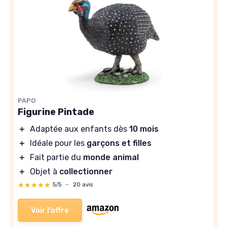
PAPO
Figurine Pintade
＋
Adaptée aux enfants dès
10 mois
＋
Idéale pour les
garçons et filles
＋
Fait partie du
monde animal
＋
Objet à
collectionner
★★★★★
★★★★★
5/5
—
20 avis
Voir l'offre