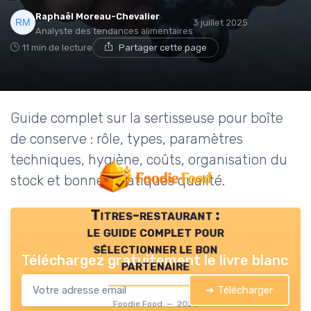
Raphaël Moreau-Chevalier
3 juillet 2025
Analyste des tendances alimentaires
11 min de lecture
Partager cette page
Guide complet sur la sertisseuse pour boîte
de conserve : rôle, types, paramètres
techniques, hygiène, coûts, organisation du
stock et bonnes pratiques qualité.
Titres-restaurant :
le guide complet pour
sélectionner le bon
Téléchargez gratuitement le livre blanc
partenaire
➔ Télécharger
Foodie Food — 2026