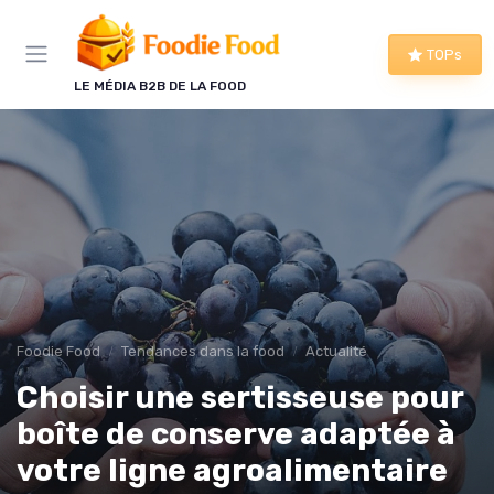
Panneau de gestion des cookies
TOPs
LE MÉDIA B2B DE LA FOOD
Foodie Food
Tendances dans la food
Actualité
Choisir une sertisseuse pour
boîte de conserve adaptée à
votre ligne agroalimentaire