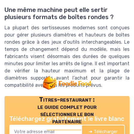
Une même machine peut elle sertir
plusieurs formats de boîtes rondes ?
La plupart des sertisseuses modernes sont conçues
pour gérer plusieurs diamètres et hauteurs de boîtes
rondes grâce à des jeux d’outils interchangeables. Le
temps de changement dépend du modèle, mais les
fabricants visent désormais des durées de quelques
minutes pour limiter les arrêts de ligne. Il est important
de vérifier la hauteur maximum et la plage de
diamètres supportés avant l’achat pour garantir la
compatibilité avec tous les produits prévus.
Titres-restaurant :
le guide complet pour
sélectionner le bon
Téléchargez gratuitement le livre blanc
partenaire
➔ Télécharger