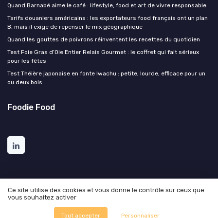
Quand Barnabé aime le café : lifestyle, food et art de vivre responsable
Tarifs douaniers américains : les exportateurs food français ont un plan
B, mais il exige de repenser le mix géographique
Quand les gouttes de poivrons réinventent les recettes du quotidien
Test Foie Gras d’Oie Entier Relais Gourmet : le coffret qui fait sérieux
pour les fêtes
Test Théière japonaise en fonte Iwachu : petite, lourde, efficace pour un
ou deux bols
Foodie Food
Ce site utilise des cookies et vous donne le contrôle sur ceux que
vous souhaitez activer
Mentions légales
Politique de confidentialité
© Foodie Food 2026
Tout accepter
Personnaliser