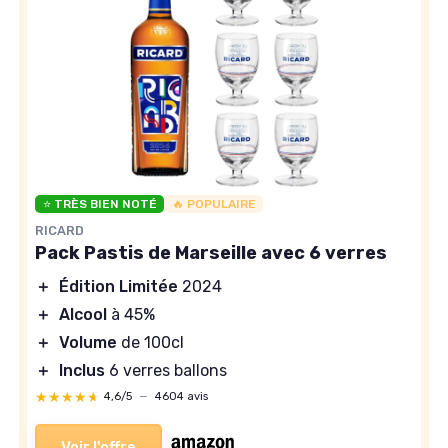
⭐ TRÈS BIEN NOTÉ
🔥 POPULAIRE
RICARD
Pack Pastis de Marseille avec 6 verres
＋
Édition Limitée
2024
＋
Alcool
à 45%
＋
Volume
de 100cl
＋
Inclus
6 verres ballons
★★★★★
★★★★★
4,6/5
—
4604 avis
Voir l'offre