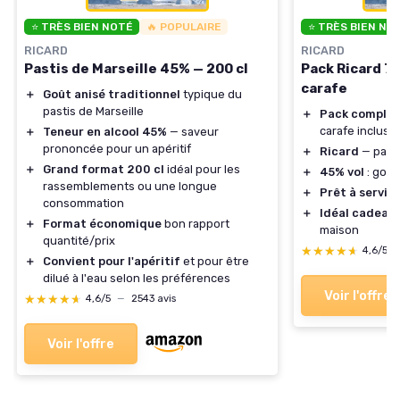
⭐ TRÈS BIEN NOTÉ
🔥 POPULAIRE
⭐ TRÈS BIEN NO
RICARD
RICARD
Pastis de Marseille 45% — 200 cl
Pack Ricard 70
carafe
＋
Goût anisé traditionnel
typique du
pastis de Marseille
＋
Pack complet
carafe inclus
＋
Teneur en alcool 45%
— saveur
prononcée pour un apéritif
＋
Ricard
— pasti
＋
Grand format 200 cl
idéal pour les
＋
45% vol
: goût
rassemblements ou une longue
＋
Prêt à servir
p
consommation
＋
Idéal cadeau
＋
Format économique
bon rapport
maison
quantité/prix
★★★★★
★★★★★
4,6/5
＋
Convient pour l'apéritif
et pour être
dilué à l'eau selon les préférences
Voir l'offre
★★★★★
★★★★★
4,6/5
—
2543 avis
Voir l'offre