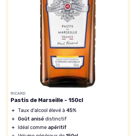
RICARD
Pastis de Marseille - 150cl
＋
Taux d'alcool élevé à
45%
＋
Goût anisé
distinctif
＋
Idéal comme
apéritif
＋
Volume généreux de
150cl