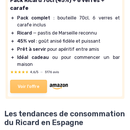
Pack Ricard 70cl (45%) + 6 verres +
carafe
＋
Pack complet
: bouteille 70cl, 6 verres et
carafe inclus
＋
Ricard
— pastis de Marseille reconnu
＋
45% vol
: goût anisé fidèle et puissant
＋
Prêt à servir
pour apéritif entre amis
＋
Idéal cadeau
ou pour commencer un bar
maison
★★★★★
★★★★★
4,6/5
—
5176 avis
Voir l'offre
Les tendances de consommation
du Ricard en Espagne