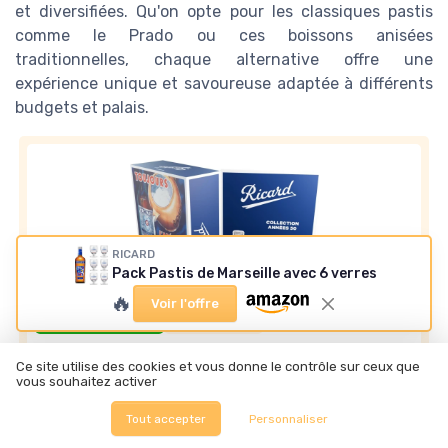
et diversifiées. Qu'on opte pour les classiques pastis
comme le Prado ou ces boissons anisées
traditionnelles, chaque alternative offre une
expérience unique et savoureuse adaptée à différents
budgets et palais.
RICARD
Pack Pastis de Marseille avec 6 verres
🔥
Voir l'offre
⭐ TRÈS BIEN NOTÉ
🔥 POPULAIRE
RICARD
Ce site utilise des cookies et vous donne le contrôle sur ceux que
Coffret RICARD Pastis 70cl
vous souhaitez activer
＋
Élégant
coffret des années 50
Tout accepter
Personnaliser
＋
Authentique
apéritif anisé de Marseille