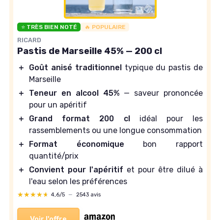
⭐ TRÈS BIEN NOTÉ
🔥 POPULAIRE
RICARD
Pastis de Marseille 45% — 200 cl
＋
Goût anisé traditionnel
typique du pastis de
Marseille
＋
Teneur en alcool 45%
— saveur prononcée
pour un apéritif
＋
Grand format 200 cl
idéal pour les
rassemblements ou une longue consommation
＋
Format économique
bon rapport
quantité/prix
＋
Convient pour l'apéritif
et pour être dilué à
l'eau selon les préférences
★★★★★
★★★★★
4,6/5
—
2543 avis
Voir l'offre