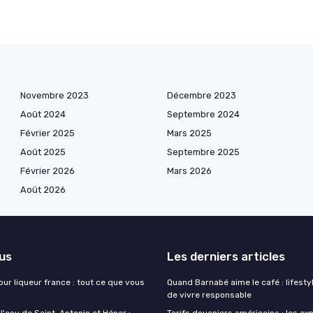
Novembre 2023
Décembre 2023
Août 2024
Septembre 2024
Février 2025
Mars 2025
Août 2025
Septembre 2025
Février 2026
Mars 2026
Août 2026
lus
Les derniers articles
our liqueur france : tout ce que vous
Quand Barnabé aime le café : lifestyl
de vivre responsable
 l'eau de Saint-Antonin et Hépar :
Tarifs douaniers américains : les ex