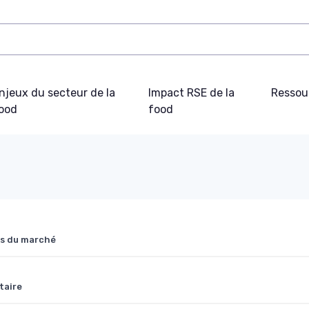
njeux du secteur de la
Impact RSE de la
Ressou
ood
food
es du marché
taire