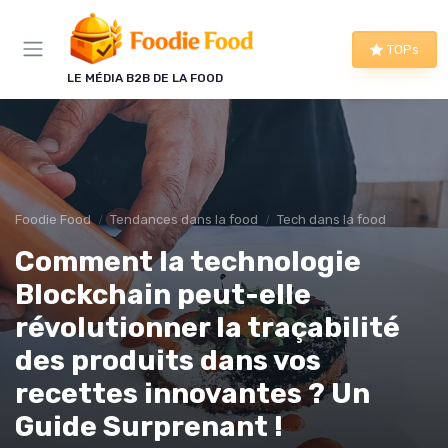
Panneau de gestion des cookies
TOPs
LE MÉDIA B2B DE LA FOOD
Foodie Food
Tendances dans la food
Tech dans la food
Comment la technologie
Blockchain peut-elle
révolutionner la traçabilité
des produits dans vos
recettes innovantes ? Un
Guide Surprenant !