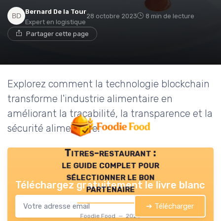
Bernard De la Tour
28 octobre 2023
8 min de lecture
Expert en logistique
Partager cette page
Explorez comment la technologie blockchain
transforme l'industrie alimentaire en
améliorant la traçabilité, la transparence et la
sécurité alimentaire.
Titres-restaurant :
le guide complet pour
sélectionner le bon
Téléchargez gratuitement le livre blanc
partenaire
➔ Télécharger
Foodie Food — 2026