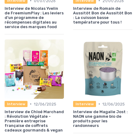
•
•
01/07/2026
21/01/2026
Interview
Interview
Interview de Nicolas Yvelin
Interview de Romain de
de FreemiumPlay : Les leviers
Aussitôt Bon de Aussitôt Bon
d’un programme de
: La cuisson basse
récompenses digitales au
température pour tous !
service des marques food
•
•
12/06/2025
12/06/2025
Interview
Interview
Interview de Chloé Marchand
Interview de Magalie Jost :
: Révolution Végétale -
NAON une gamme bio de
Première entreprise
produits pour les
française de coffrets
randonneurs
cadeaux gourmands & vegan