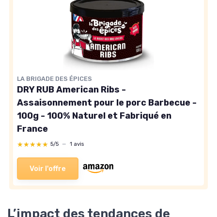
LA BRIGADE DES ÉPICES
DRY RUB American Ribs -
Assaisonnement pour le porc Barbecue -
100g - 100% Naturel et Fabriqué en
France
★★★★★
★★★★★
5/5
—
1 avis
Voir l'offre
L’impact des tendances de