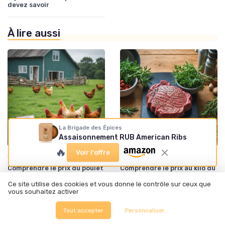
devez savoir
À lire aussi
La Brigade des Épices
Assaisonnement RUB American Ribs
🔥
Voir l'offre
•
•
Qualité des produits
26/12/2025
Salaire dans la food
26/12/2025
Comprendre le prix du poulet
Comprendre le prix au kilo du
fermier au kilo : ce qu’il faut
filet mignon : ce qu’il faut
savoir
savoir
Ce site utilise des cookies et vous donne le contrôle sur ceux que
vous souhaitez activer
Tout accepter
Personnaliser