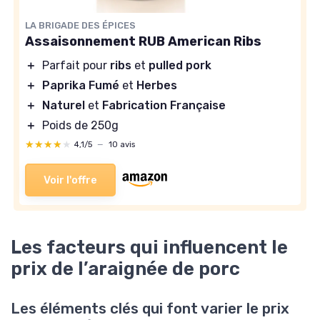
LA BRIGADE DES ÉPICES
Assaisonnement RUB American Ribs
＋
Parfait pour
ribs
et
pulled pork
＋
Paprika Fumé
et
Herbes
＋
Naturel
et
Fabrication Française
＋
Poids de 250g
★★★★★
★★★★★
4,1/5
—
10 avis
Voir l'offre
Les facteurs qui influencent le
prix de l’araignée de porc
Les éléments clés qui font varier le prix