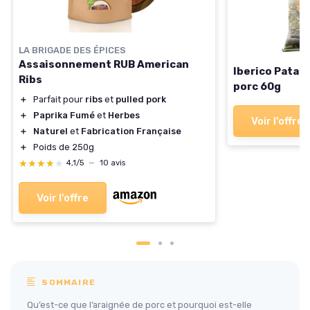
LA BRIGADE DES ÉPICES
Assaisonnement RUB American
Iberico Pata 
Ribs
porc 60g
＋
Parfait pour
ribs
et
pulled pork
＋
Paprika Fumé
et
Herbes
Voir l'offre
＋
Naturel
et
Fabrication Française
＋
Poids de 250g
★★★★★
★★★★★
4,1/5
—
10 avis
Voir l'offre
SOMMAIRE
Qu’est-ce que l’araignée de porc et pourquoi est-elle