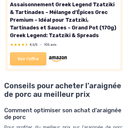
Assaisonnement Greek Legend Tzatziki
& Tartinades – Mélange d’Épices Grec
Premium – Idéal pour Tzatziki,
Tartinades et Sauces – Grand Pot (170g)
Greek Legend: Tzatziki & Spreads
★★★★★
★★★★★
4,5/5
—
105 avis
Voir l'offre
Conseils pour acheter l’araignée
de porc au meilleur prix
Comment optimiser son achat d’araignée
de porc
Pour profiter du meilleur prix sur l’araignée de porc,