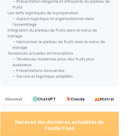
— Présentation élégante et attrayante du plateau de
fruits
BF BILLF SINCE 1983
Les défis logistiques de la préparation
Plateaux de service en bois
— Aspect logistique et organisationnel dans
l'assemblage
d'acacia - Lot de 3
Ens
e 5
Intégration du plateau de fruits dans le menu de
＋
Design octogonal élégant
Fro
mariage
＋
Idéal pour fruits, légumes et apéritifs
— Harmoniser le plateau de fruits avec le menu de
＋
I
capacité
mariage
＋
Parfait comme planche à fromage
＋
à 72
Tendances actuelles et innovations
＋
Fabriqué en bois d'acacia durable
＋
— Tendances modernes pour des fruits plus
★★★★★
★★★★★
4,5/5
—
118 avis
audacieux
e
pour
— Présentations innovantes
＋
— Service et logistique simplifiés
Voir l'offre
 viande,
f
★★
★★
Résumer
ChatGPT
Claude
Mistral
Recevez les dernières actualités de
Foodie Food