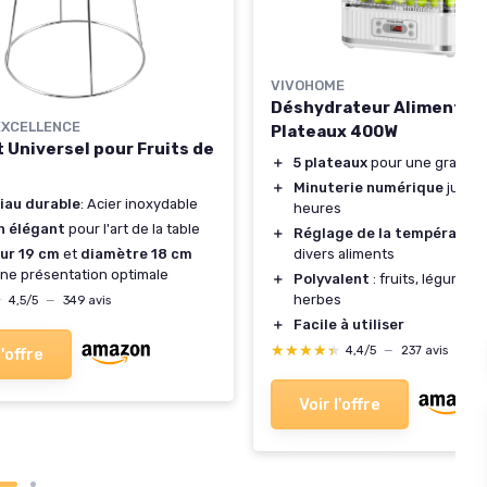
VIVOHOME
Déshydrateur Alimentair
EXCELLENCE
Plateaux 400W
 Universel pour Fruits de
＋
5 plateaux
pour une grande 
＋
Minuterie numérique
jusqu'
iau durable
: Acier inoxydable
heures
n élégant
pour l'art de la table
＋
Réglage de la températur
divers aliments
ur 19 cm
et
diamètre 18 cm
ne présentation optimale
＋
Polyvalent
: fruits, légumes,
herbes
★
★
4,5/5
—
349 avis
＋
Facile à utiliser
★★★★★
★★★★★
4,4/5
—
237 avis
l'offre
Voir l'offre