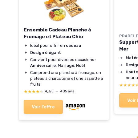
Ensemble Cadeau Planche à
PRADEL 
Fromage et Plateau Chic
ifs
Support
＋
Idéal pour offrir en
cadeau
Mer
＋
Design élégant
＋
Matér
＋
Convient pour diverses occasions :
＋
Desig
Anniversaire
,
Mariage
,
Noël
＋
Haute
＋
Comprend une planche à fromage, un
pour u
plateau à charcuterie et une assiette à
fruits
★★★★
★★★★
★★★★★
★★★★★
4,3/5
—
485 avis
Voir 
Voir l'offre