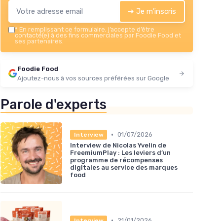
➔ Je m'inscris
*
En remplissant ce formulaire, j’accepte d’être
contacté(e) à des fins commerciales par Foodie Food et
ses partenaires.
Foodie Food
Ajoutez-nous à vos sources préférées sur Google
Parole d'experts
•
01/07/2026
Interview
Interview de Nicolas Yvelin de
FreemiumPlay : Les leviers d’un
programme de récompenses
digitales au service des marques
food
•
21/01/2026
Interview