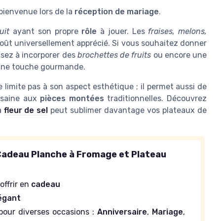
bienvenue lors de la
réception de mariage
.
ruit
ayant son propre
rôle
à jouer. Les
fraises, melons,
oût universellement apprécié. Si vous souhaitez donner
nsez à incorporer des
brochettes de fruits
ou encore une
une touche gourmande.
 limite pas à son aspect esthétique ; il permet aussi de
e saine aux
pièces montées
traditionnelles. Découvrez
a
fleur de sel
peut sublimer davantage vos plateaux de
adeau Planche à Fromage et Plateau
offrir en
cadeau
égant
pour diverses occasions :
Anniversaire
,
Mariage
,