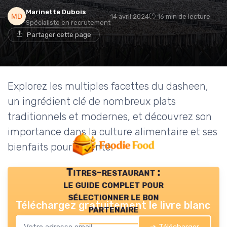
Marinette Dubois
14 avril 2024
16 min de lecture
Spécialiste en recrutement
Partager cette page
Explorez les multiples facettes du dasheen,
un ingrédient clé de nombreux plats
traditionnels et modernes, et découvrez son
importance dans la culture alimentaire et ses
bienfaits pour la santé.
Titres-restaurant :
le guide complet pour
sélectionner le bon
Téléchargez gratuitement le livre blanc
partenaire
➔ Télécharger