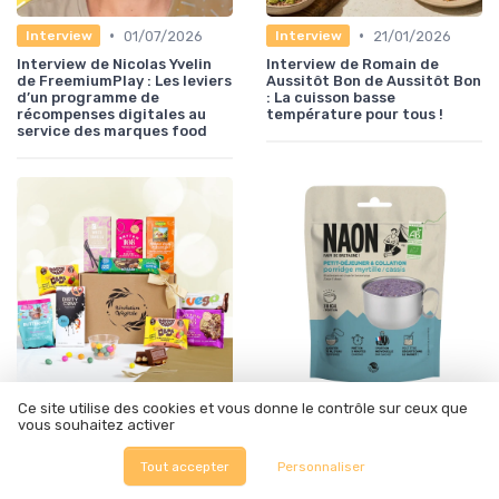
•
•
01/07/2026
21/01/2026
Interview
Interview
Interview de Nicolas Yvelin
Interview de Romain de
de FreemiumPlay : Les leviers
Aussitôt Bon de Aussitôt Bon
d’un programme de
: La cuisson basse
récompenses digitales au
température pour tous !
service des marques food
Ce site utilise des cookies et vous donne le contrôle sur ceux que
•
•
12/06/2025
12/06/2025
Interview
Interview
vous souhaitez activer
Interview de Chloé Marchand
Interview de Magalie Jost :
: Révolution Végétale -
NAON une gamme bio de
Tout accepter
Personnaliser
Première entreprise
produits pour les
française de coffrets
randonneurs