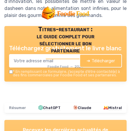
d’innovation, les possibilités de mettre en valeur le
dasheen dans notre alimentation sont infinies, pour le
plaisir des gourmets comme des gourmands.
Titres-restaurant :
le guide complet pour
sélectionner le bon
Téléchargez gratuitement le livre blanc
partenaire
➔ Télécharger
Foodie Food — 2026
*
En remplissant ce formulaire, j’accepte d’être contacté(e) à
des fins commerciales par Foodie Food et ses partenaires.
Résumer
ChatGPT
Claude
Mistral
Recevez les dernières actualités de