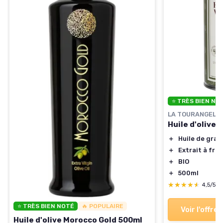
⭐ TRÈS BIEN NO
LA TOURANGELL
Huile d'olive 
＋
Huile de gran
＋
Extrait à froi
＋
BIO
＋
500ml
★★★★★
★★★★★
4,5/5
⭐ TRÈS BIEN NOTÉ
🔥 POPULAIRE
Voir l'offre
Huile d'olive Morocco Gold 500ml