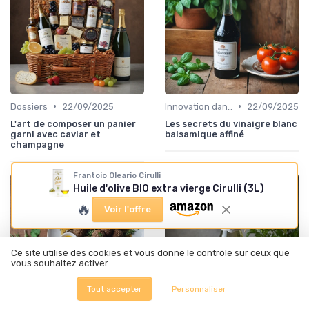
•
•
Dossiers
22/09/2025
Innovation dans la food
22/09/2025
L'art de composer un panier
Les secrets du vinaigre blanc
garni avec caviar et
balsamique affiné
champagne
Frantoio Oleario Cirulli
Huile d'olive BIO extra vierge Cirulli (3L)
🔥
Voir l'offre
Ce site utilise des cookies et vous donne le contrôle sur ceux que
vous souhaitez activer
Tout accepter
Personnaliser