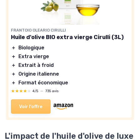
FRANTOIO OLEARIO CIRULLI
Huile d'olive BIO extra vierge Cirulli (3L)
＋
Biologique
＋
Extra vierge
＋
Extrait à froid
＋
Origine italienne
＋
Format économique
★★★★★
★★★★★
4/5
—
735 avis
Voir l'offre
L'impact de l'huile d'olive de luxe