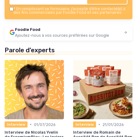
*
En remplissant ce formulaire, j’accepte d’être contacté(e) à
des fins commerciales par Foodie Food et ses partenaires.
Foodie Food
Ajoutez-nous à vos sources préférées sur Google
Parole d'experts
•
•
01/07/2026
21/01/2026
Interview
Interview
Interview de Nicolas Yvelin
Interview de Romain de
de FreemiumPlay : Les leviers
Aussitôt Bon de Aussitôt Bon