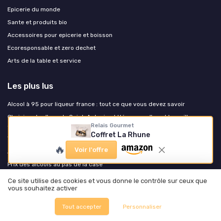
Epicerie du monde
Sante et produits bio
Accessoires pour epicerie et boisson
Ecoresponsable et zero dechet
Arts de la table et service
Les plus lus
Alcool à 95 pour liqueur france : tout ce que vous devez savoir
Choisir entre l'eau de Saint-Antonin et Hépar : quelle est la meilleure
option ?
Relais Gourmet
Coffret La Rhune
Téléchargez gratuitement votre tableau des allergènes
🔥
Voir l'offre
Alcool à 96 degrés pour liqueur : tout ce que vous devez savoir
Prix des alcools au pas de la case
Ce site utilise des cookies et vous donne le contrôle sur ceux que
Les derniers articles
vous souhaitez activer
Tout accepter
Personnaliser
Test Valrhona Guanaja 70% 3 kg : le chocolat sérieux pour pâtisser sans
se prendre la tête