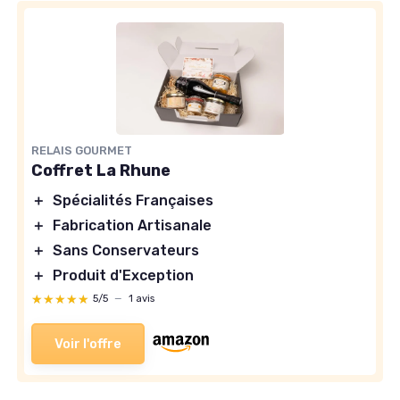
RELAIS GOURMET
Coffret La Rhune
＋
Spécialités Françaises
＋
Fabrication Artisanale
＋
Sans Conservateurs
＋
Produit d'Exception
★★★★★
★★★★★
5/5
—
1 avis
Voir l'offre