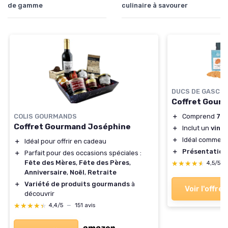
de gamme
culinaire à savourer
DUCS DE GASCO
Coffret Gourm
COLIS GOURMANDS
＋
Comprend
7 p
Coffret Gourmand Joséphine
＋
Inclut un
vin
＋
Idéal comme
c
＋
Idéal pour offrir en cadeau
＋
Présentation
＋
Parfait pour des occasions spéciales :
Fête des Mères
,
Fête des Pères
,
★★★★★
★★★★★
4,5/5
Anniversaire
,
Noël
,
Retraite
＋
Variété de produits gourmands
à
Voir l'offre
découvrir
★★★★★
★★★★★
4,4/5
—
151 avis