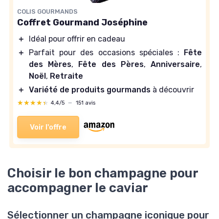
COLIS GOURMANDS
Coffret Gourmand Joséphine
＋
Idéal pour offrir en cadeau
＋
Parfait pour des occasions spéciales :
Fête
des Mères
,
Fête des Pères
,
Anniversaire
,
Noël
,
Retraite
＋
Variété de produits gourmands
à découvrir
★★★★★
★★★★★
4,4/5
—
151 avis
Voir l'offre
Choisir le bon champagne pour
accompagner le caviar
Sélectionner un champagne iconique pour