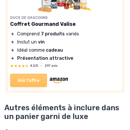
DUCS DE GASCOGNE
Coffret Gourmand Valise
＋
Comprend
7 produits
variés
＋
Inclut un
vin
＋
Idéal comme
cadeau
＋
Présentation attractive
★★★★★
★★★★★
4,5/5
—
297 avis
Voir l'offre
Autres éléments à inclure dans
un panier garni de luxe