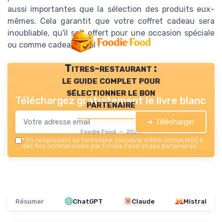
aussi importantes que la sélection des produits eux-
mêmes. Cela garantit que votre coffret cadeau sera
inoubliable, qu'il soit offert pour une occasion spéciale
ou comme cadeau idéal !
Titres-restaurant :
le guide complet pour
sélectionner le bon
Téléchargez gratuitement le livre blanc
partenaire
➔ Télécharger
Foodie Food — 2026
*
En remplissant ce formulaire, j’accepte d’être contacté(e) à
des fins commerciales par Foodie Food et ses partenaires.
Résumer
ChatGPT
Claude
Mistral