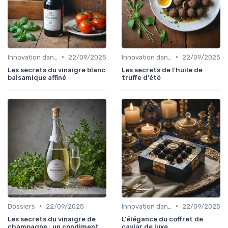
•
•
Innovation dans la food
22/09/2025
Innovation dans la food
22/09/2025
Les secrets du vinaigre blanc
Les secrets de l'huile de
balsamique affiné
truffe d'été
•
•
Dossiers
22/09/2025
Innovation dans la food
22/09/2025
Les secrets du vinaigre de
L'élégance du coffret de
champagne : un condiment
caviar de luxe