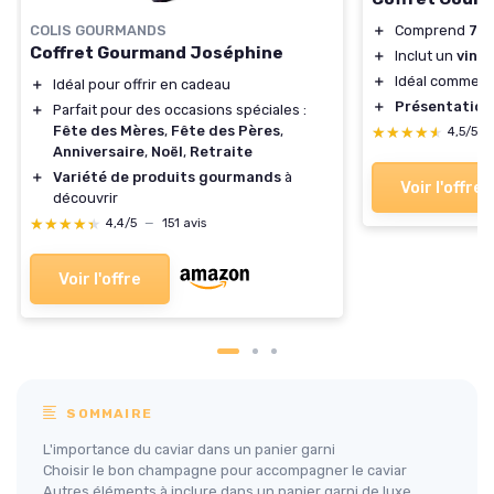
COLIS GOURMANDS
＋
Comprend
7 p
Coffret Gourmand Joséphine
＋
Inclut un
vin
＋
Idéal comme
c
＋
Idéal pour offrir en cadeau
＋
Présentation
＋
Parfait pour des occasions spéciales :
Fête des Mères
,
Fête des Pères
,
★★★★★
★★★★★
4,5/5
Anniversaire
,
Noël
,
Retraite
＋
Variété de produits gourmands
à
Voir l'offre
découvrir
★★★★★
★★★★★
4,4/5
—
151 avis
Voir l'offre
SOMMAIRE
L'importance du caviar dans un panier garni
Choisir le bon champagne pour accompagner le caviar
Autres éléments à inclure dans un panier garni de luxe