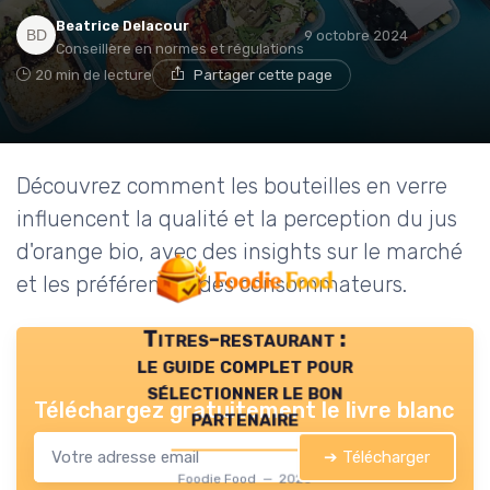
Beatrice Delacour
9 octobre 2024
Conseillère en normes et régulations
20 min de lecture
Partager cette page
Découvrez comment les bouteilles en verre
influencent la qualité et la perception du jus
d'orange bio, avec des insights sur le marché
et les préférences des consommateurs.
Titres-restaurant :
le guide complet pour
sélectionner le bon
Téléchargez gratuitement le livre blanc
partenaire
➔ Télécharger
Foodie Food — 2026