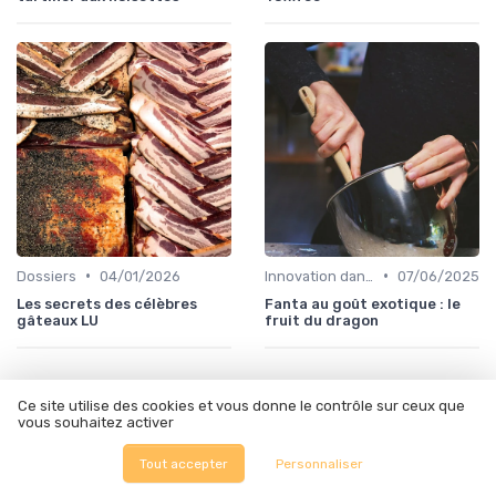
•
•
Dossiers
04/01/2026
Innovation dans la food
07/06/2025
Les secrets des célèbres
Fanta au goût exotique : le
gâteaux LU
fruit du dragon
Ce site utilise des cookies et vous donne le contrôle sur ceux que
vous souhaitez activer
Les articles par date
Tout accepter
Personnaliser
Septembre 2023
Octobre 2023