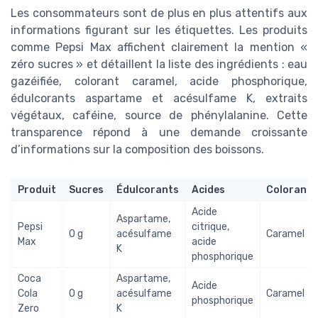
Les consommateurs sont de plus en plus attentifs aux
informations figurant sur les étiquettes. Les produits
comme Pepsi Max affichent clairement la mention «
zéro sucres » et détaillent la liste des ingrédients : eau
gazéifiée, colorant caramel, acide phosphorique,
édulcorants aspartame et acésulfame K, extraits
végétaux, caféine, source de phénylalanine. Cette
transparence répond à une demande croissante
d’informations sur la composition des boissons.
Produit
Sucres
Édulcorants
Acides
Colorant
Acide
Aspartame,
Pepsi
citrique,
0 g
acésulfame
Caramel
Max
acide
K
phosphorique
Coca
Aspartame,
Acide
Cola
0 g
acésulfame
Caramel
phosphorique
Zero
K