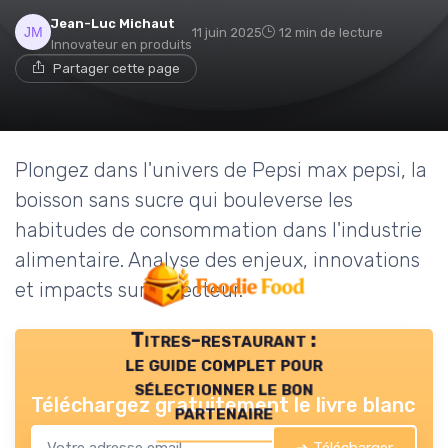
Jean-Luc Michaut
11 juin 2025
12 min de lecture
Innovateur en produits
Partager cette page
Plongez dans l'univers de Pepsi max pepsi, la
boisson sans sucre qui bouleverse les
habitudes de consommation dans l'industrie
alimentaire. Analyse des enjeux, innovations
et impacts sur le secteur.
Titres-restaurant :
le guide complet pour
sélectionner le bon
Téléchargez gratuitement le livre blanc
partenaire
➔ Télécharger