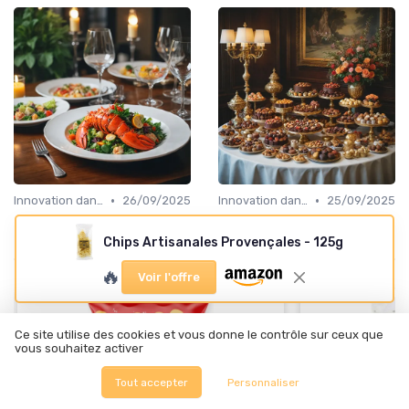
•
•
Innovation dans la food
26/09/2025
Innovation dans la food
25/09/2025
Une expérience culinaire
L'univers raffiné des
avec la salade de homard
chocolats Kreuther
Chips Artisanales Provençales - 125g
🔥
Voir l'offre
Ce site utilise des cookies et vous donne le contrôle sur ceux que
vous souhaitez activer
Tout accepter
Personnaliser