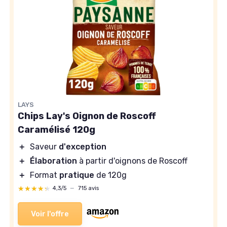
LAYS
Chips Lay's Oignon de Roscoff
Caramélisé 120g
＋
Saveur
d'exception
＋
Élaboration
à partir d'oignons de Roscoff
＋
Format
pratique
de 120g
★★★★★
★★★★★
4,3/5
—
715 avis
Voir l'offre