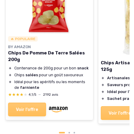
🔥 POPULAIRE
BY AMAZON
Chips De Pomme De Terre Salées
200g
Chips Artisan
＋
Contenance de 200g pour un bon
snack
125g
＋
Chips
salées
pour un goût savoureux
＋
Artisanales
et
＋
Idéal pour les apéritifs ou les moments
＋
Saveurs prov
de
farniente
＋
Idéal pour l'a
★★★★★
★★★★★
4,1/5
—
2192 avis
＋
Sachet prati
Voir l'offre
Voir l'offre