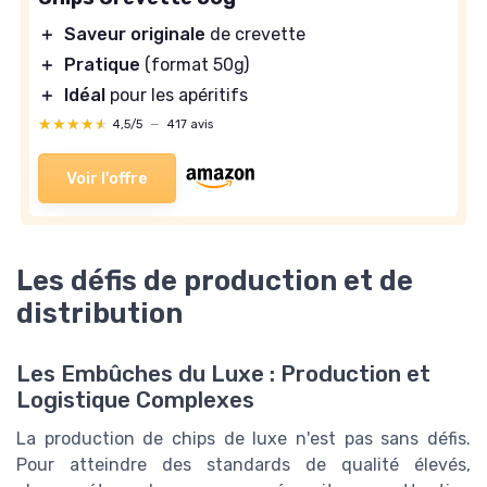
＋
Saveur originale
de crevette
＋
Pratique
(format 50g)
＋
Idéal
pour les apéritifs
★★★★★
★★★★★
4,5/5
—
417 avis
Voir l'offre
Les défis de production et de
distribution
Les Embûches du Luxe : Production et
Logistique Complexes
La production de chips de luxe n'est pas sans défis.
Pour atteindre des standards de qualité élevés,