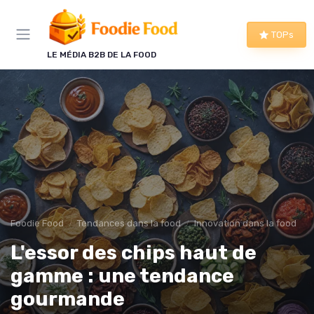
Panneau de gestion des cookies
TOPs
LE MÉDIA B2B DE LA FOOD
Foodie Food
Tendances dans la food
Innovation dans la food
L'essor des chips haut de
gamme : une tendance
gourmande