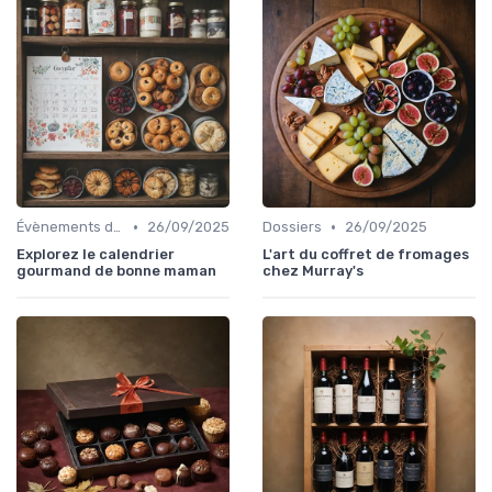
•
•
Évènements dans la food
26/09/2025
Dossiers
26/09/2025
Explorez le calendrier
L'art du coffret de fromages
gourmand de bonne maman
chez Murray's