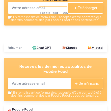
➔ Télécharger
Foodie Food — 2026
*
En remplissant ce formulaire, j’accepte d’être contacté(e) à
des fins commerciales par Foodie Food et ses partenaires.
Résumer
ChatGPT
Claude
Mistral
Recevez les dernières actualités de
Foodie Food
➔ Je m'inscris
*
En remplissant ce formulaire, j’accepte d’être contacté(e) à
des fins commerciales par Foodie Food et ses partenaires.
Foodie Food