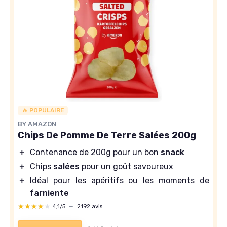
🔥 POPULAIRE
BY AMAZON
Chips De Pomme De Terre Salées 200g
＋
Contenance de 200g pour un bon
snack
＋
Chips
salées
pour un goût savoureux
＋
Idéal pour les apéritifs ou les moments de
farniente
★★★★★
★★★★★
4,1/5
—
2192 avis