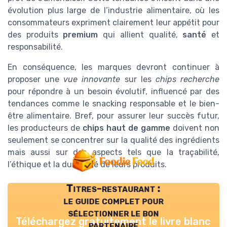
évolution plus large de l’industrie alimentaire, où les
consommateurs expriment clairement leur appétit pour
des produits
premium
qui allient qualité,
santé
et
responsabilité.
En conséquence, les marques devront continuer à
proposer une
vue innovante
sur les
chips recherche
pour répondre à un besoin évolutif, influencé par des
tendances comme le snacking responsable et le bien-
être alimentaire. Bref, pour assurer leur succès futur,
les producteurs de
chips haut de gamme
doivent non
seulement se concentrer sur la qualité des ingrédients
mais aussi sur des aspects tels que la traçabilité,
l’éthique et la durabilité de leurs produits.
Titres-restaurant :
le guide complet pour
sélectionner le bon
Téléchargez gratuitement le livre blanc
partenaire