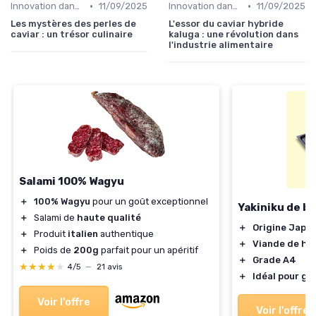
•
•
Innovation dans la food
11/09/2025
Innovation dans la food
11/09/2025
Les mystères des perles de
L'essor du caviar hybride
caviar : un trésor culinaire
kaluga : une révolution dans
l'industrie alimentaire
Salami 100% Wagyu
＋
100% Wagyu
pour un goût exceptionnel
Yakiniku de b
＋
Salami de
haute qualité
＋
Origine Japo
＋
Produit
italien
authentique
＋
Viande de ha
＋
Poids de
200g
parfait pour un apéritif
＋
Grade A4
★★★★★
★★★★★
4/5
—
21 avis
＋
Idéal pour gri
Voir l'offre
Voir l'offre