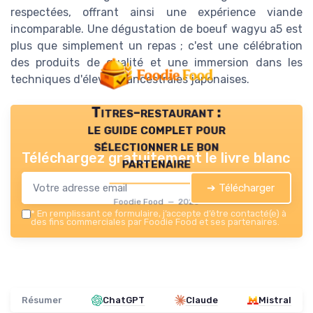
respectées, offrant ainsi une expérience viande
incomparable. Une dégustation de boeuf wagyu a5 est
plus que simplement un repas ; c'est une célébration
des produits de qualité et une immersion dans les
techniques d'élevage ancestrales japonaises.
Titres-restaurant :
le guide complet pour
sélectionner le bon
Téléchargez gratuitement le livre blanc
partenaire
➔ Télécharger
Foodie Food — 2026
*
En remplissant ce formulaire, j’accepte d’être contacté(e) à
des fins commerciales par Foodie Food et ses partenaires.
Résumer
ChatGPT
Claude
Mistral