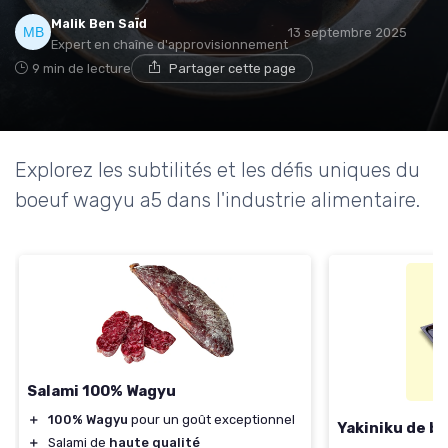
Malik Ben Saïd
13 septembre 2025
Expert en chaîne d'approvisionnement
9 min de lecture
Partager cette page
Explorez les subtilités et les défis uniques du
boeuf wagyu a5 dans l'industrie alimentaire.
Salami 100% Wagyu
＋
100% Wagyu
pour un goût exceptionnel
Yakiniku de b
＋
Salami de
haute qualité