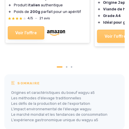
＋
Origine Japo
＋
Produit
italien
authentique
＋
Viande de ha
＋
Poids de
200g
parfait pour un apéritif
＋
Grade A4
★★★★★
★★★★★
4/5
—
21 avis
＋
Idéal pour gri
Voir l'offre
Voir l'offre
SOMMAIRE
Origines et caractéristiques du boeuf wagyu a5
Les méthodes d'élevage traditionnelles
Les défis de la production et de l'exportation
L'impact environnemental de l'élevage wagyu
Le marché mondial et les tendances de consommation
L'expérience gastronomique unique du wagyu a5