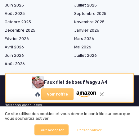
Juin 2025
Juillet 2025
Août 2025
Septembre 2025
Octobre 2025
Novembre 2025
Décembre 2025
Janvier 2026
Février 2026
Mars 2026
Avril 2026
Mai 2026
Juin 2026
Juillet 2026
Août 2026
Faux filet de boeuf Wagyu A4
🔥
Shopping
Voir l'offre
Boissons alcoolisées
Boissons non alcoolisées
Ce site utilise des cookies et vous donne le contrôle sur ceux que
vous souhaitez activer
Snacking & alimentation
Équipement de cuisine
Tout accepter
Personnaliser
Hygiène & désinfection