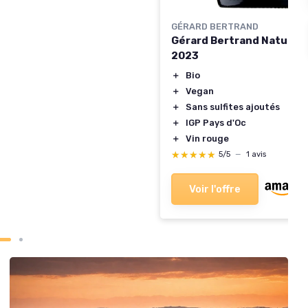
GÉRARD BERTRAND
Gérard Bertrand Naturae
2023
＋
Bio
＋
Vegan
＋
Sans sulfites ajoutés
＋
IGP Pays d'Oc
＋
Vin rouge
★★★★★
★★★★★
5/5
—
1 avis
Voir l'offre