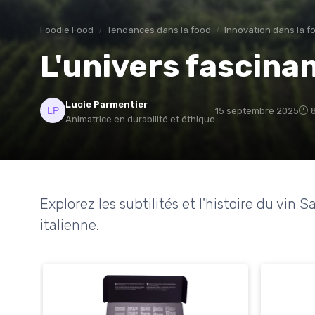
Foodie Food
Tendances dans la food
Innovation dans la f
L'univers fascinan
Lucie Parmentier
15 septembre 2025
Animatrice en durabilité et éthique
Explorez les subtilités et l'histoire du vin S
italienne.