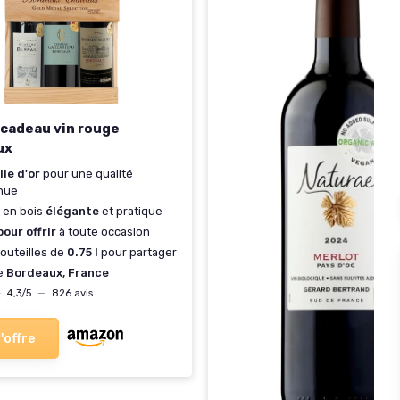
 cadeau vin rouge
ux
le d'or
pour une qualité
nue
 en bois
élégante
et pratique
pour offrir
à toute occasion
bouteilles de
0.75 l
pour partager
ne
Bordeaux, France
★
★
4,3/5
—
826 avis
l'offre