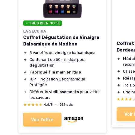
⭐ TRÈS BIEN NOTÉ
LA SECCHIA
Coffret Dégustation de Vinaigre
Coffret
Balsamique de Modène
Bordea
＋
5 variétés de
vinaigre balsamique
＋
Médail
＋
Contenant de 50 ml, idéal pour
recon
dégustation
＋
Caisse
＋
Fabriqué à la main
en Italie
＋
Idéal 
＋
IGP
- Indication Géographique
Protégée
＋
Trois 
＋
Différents
vieillissements
pour varier
＋
Origi
les saveurs
★★★★
★★★★
★★★★★
★★★★★
4,6/5
—
952 avis
Voir 
Voir l'offre