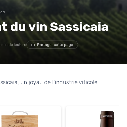
ood
t du vin Sassicaia
8 min de lecture
Partager cette page
assicaia, un joyau de l'industrie viticole