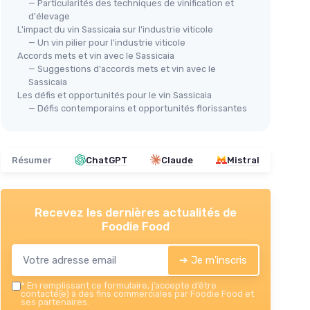
— Particularités des techniques de vinification et
d'élevage
L'impact du vin Sassicaia sur l'industrie viticole
— Un vin pilier pour l'industrie viticole
⭐ 
Accords mets et vin avec le Sassicaia
— Suggestions d'accords mets et vin avec le
LA 
Sassicaia
Cof
Les défis et opportunités pour le vin Sassicaia
Bal
— Défis contemporains et opportunités florissantes
Grappa Poli Sassicaia
＋
＋
Goût
raffiné
＋
＋
Origine
italienne
Résumer
ChatGPT
Claude
Mistral
＋
Packaging
élégant
＋
＋
Volume
50 cl
＋
★★★★★
★★★★★
5/5
—
5 avis
Recevez les dernières actualités de
＋
Foodie Food
Voir l'offre
★★
★★
➔ Je m'inscris
*
En remplissant ce formulaire, j’accepte d’être
contacté(e) à des fins commerciales par Foodie Food et
ses partenaires.