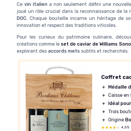
Ce
vin italien
a non seulement défini une nouvell
joué un rôle crucial dans la reconnaissance de la
DOC
. Chaque bouteille incarne un héritage de soin
innovation et respect des traditions viticoles.
Pour les curieux du patrimoine culinaire, découv
créations comme le
set de caviar de Williams Son
explorant des
accords mets
subtils et recherchés.
Coffret ca
＋
Médaille d
＋
Caisse en
＋
Idéal pour
＋
Trois bout
＋
Origine
Bo
★★★★★
★★★★★
4,3/5