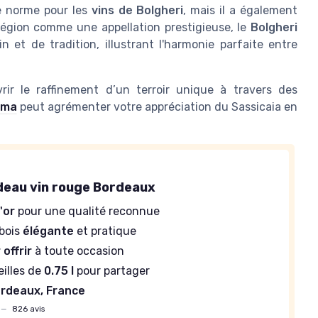
e norme pour les
vins de Bolgheri
, mais il a également
 région comme une appellation prestigieuse, le
Bolgheri
 et de tradition, illustrant l'harmonie parfaite entre
rir le raffinement d’un terroir unique à travers des
oma
peut agrémenter votre appréciation du Sassicaia en
deau vin rouge Bordeaux
'or
pour une qualité reconnue
 bois
élégante
et pratique
 offrir
à toute occasion
eilles de
0.75 l
pour partager
rdeaux, France
—
826 avis