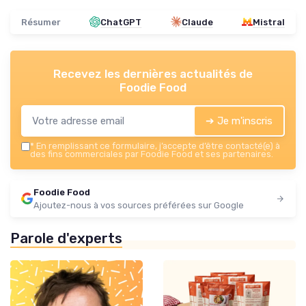
Résumer
ChatGPT
Claude
Mistral
Recevez les dernières actualités de
Foodie Food
➔ Je m'inscris
*
En remplissant ce formulaire, j’accepte d’être contacté(e) à
des fins commerciales par Foodie Food et ses partenaires.
Foodie Food
Ajoutez-nous à vos sources préférées sur Google
Parole d'experts