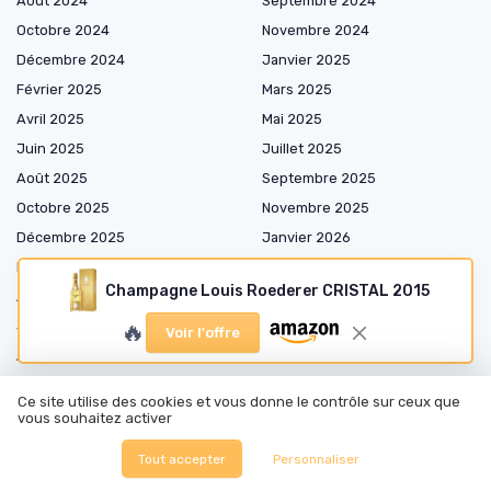
Août 2024
Septembre 2024
Octobre 2024
Novembre 2024
Décembre 2024
Janvier 2025
Février 2025
Mars 2025
Avril 2025
Mai 2025
Juin 2025
Juillet 2025
Août 2025
Septembre 2025
Octobre 2025
Novembre 2025
Décembre 2025
Janvier 2026
Février 2026
Mars 2026
Champagne Louis Roederer CRISTAL 2015
Avril 2026
Mai 2026
🔥
Juin 2026
Juillet 2026
Voir l'offre
Août 2026
Ce site utilise des cookies et vous donne le contrôle sur ceux que
vous souhaitez activer
Shopping
Tout accepter
Personnaliser