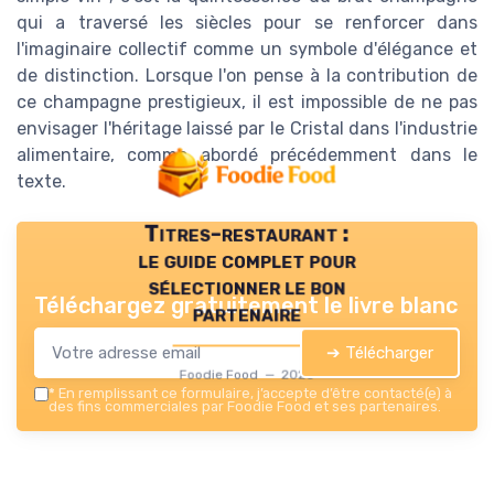
qui a traversé les siècles pour se renforcer dans
l'imaginaire collectif comme un symbole d'élégance et
de distinction. Lorsque l'on pense à la contribution de
ce champagne prestigieux, il est impossible de ne pas
envisager l'héritage laissé par le Cristal dans l'industrie
alimentaire, comme abordé précédemment dans le
texte.
Titres-restaurant :
le guide complet pour
sélectionner le bon
Téléchargez gratuitement le livre blanc
partenaire
➔ Télécharger
Foodie Food — 2026
*
En remplissant ce formulaire, j’accepte d’être contacté(e) à
des fins commerciales par Foodie Food et ses partenaires.