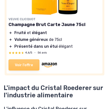
VEUVE CLICQUOT
Champagne Brut Carte Jaune 75cl
＋
Fruité
et
élégant
＋
Volume généreux
de 75cl
＋
Présenté dans un étui
élégant
★★★★★
★★★★★
4,6/5
—
56 avis
Voir l'offre
L'impact du Cristal Roederer sur
l'industrie alimentaire
L'influence du Cristal Roederer sur