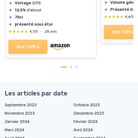
＋
Volume géné
＋
Vintage
2015
＋
Présenté dans
＋
12,5%
d'alcool
★★★★★
★★★★★
4,6/5
＋
75cl
＋
présenté sous étui
★★★★★
★★★★★
Voir l'offre
4,7/5
—
28 avis
Voir l'offre
Les articles par date
Septembre 2023
Octobre 2023
Novembre 2023
Décembre 2023
Janvier 2024
Février 2024
Mars 2024
Avril 2024