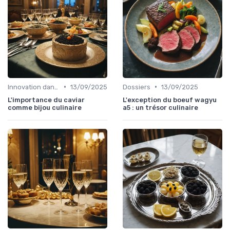
•
•
Innovation dans la food
13/09/2025
Dossiers
13/09/2025
L'importance du caviar
L'exception du boeuf wagyu
comme bijou culinaire
a5 : un trésor culinaire