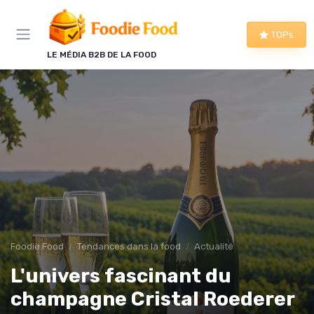
Panneau de gestion des cookies
TOPs
LE MÉDIA B2B DE LA FOOD
Foodie Food
Tendances dans la food
Actualité
L'univers fascinant du
champagne Cristal Roederer