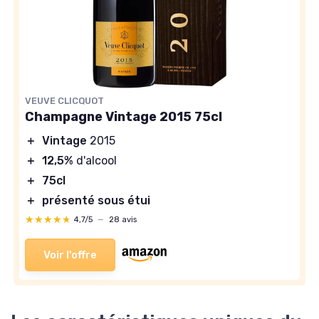
VEUVE CLICQUOT
Champagne Vintage 2015 75cl
＋
Vintage
2015
＋
12,5%
d'alcool
＋
75cl
＋
présenté sous étui
★★★★★
★★★★★
4,7/5
—
28 avis
Voir l'offre