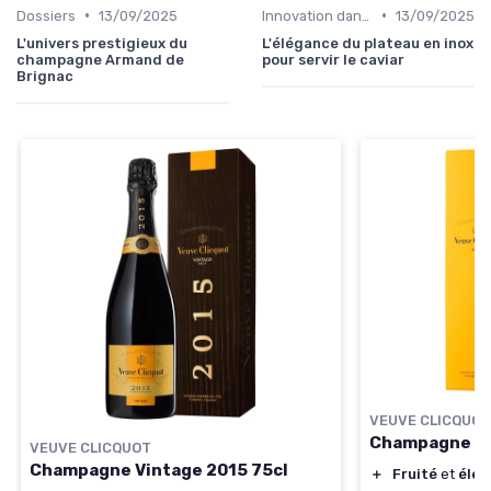
•
•
Dossiers
13/09/2025
Innovation dans la food
13/09/2025
L'univers prestigieux du
L'élégance du plateau en inox
champagne Armand de
pour servir le caviar
Brignac
VEUVE CLICQUOT
Champagne Br
VEUVE CLICQUOT
Champagne Vintage 2015 75cl
＋
Fruité
et
élég