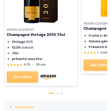
VEUVE CLICQUOT
Champagne Br
VEUVE CLICQUOT
Champagne Vintage 2015 75cl
＋
Fruité
et
élég
＋
Volume géné
＋
Vintage
2015
＋
Présenté dans
＋
12,5%
d'alcool
★★★★★
★★★★★
4,6/5
＋
75cl
＋
présenté sous étui
★★★★★
★★★★★
Voir l'offre
4,7/5
—
28 avis
Voir l'offre
SOMMAIRE