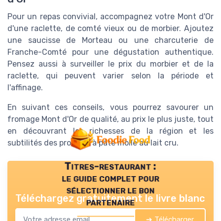
Pour un repas convivial, accompagnez votre Mont d'Or
d'une raclette, de comté vieux ou de morbier. Ajoutez
une saucisse de Morteau ou une charcuterie de
Franche-Comté pour une dégustation authentique.
Pensez aussi à surveiller le prix du morbier et de la
raclette, qui peuvent varier selon la période et
l'affinage.
En suivant ces conseils, vous pourrez savourer un
fromage Mont d'Or de qualité, au prix le plus juste, tout
en découvrant les richesses de la région et les
subtilités des produits à pâte molle au lait cru.
Titres-restaurant :
le guide complet pour
sélectionner le bon
Téléchargez gratuitement le livre blanc
partenaire
➔ Télécharger