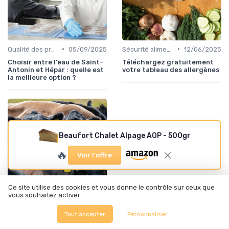
•
•
Qualité des produits
05/09/2025
Sécurité alimentaire
12/06/2025
Choisir entre l'eau de Saint-
Téléchargez gratuitement
Antonin et Hépar : quelle est
votre tableau des allergènes
la meilleure option ?
Beaufort Chalet Alpage AOP - 500gr
🔥
Voir l'offre
Ce site utilise des cookies et vous donne le contrôle sur ceux que
vous souhaitez activer
•
Innovation des recettes
12/06/2025
Tout accepter
Personnaliser
Alcool à 96 degrés pour
liqueur : tout ce que vous