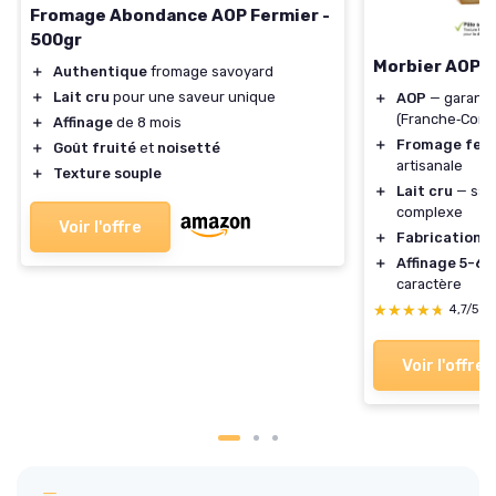
Fromage Abondance AOP Fermier -
500gr
Morbier AOP f
＋
Authentique
fromage savoyard
＋
Lait cru
pour une saveur unique
＋
AOP
— garantie
(Franche‑Comt
＋
Affinage
de 8 mois
＋
Fromage fer
＋
Goût fruité
et
noisetté
artisanale
＋
Texture souple
＋
Lait cru
— sav
complexe
Voir l'offre
＋
Fabrication t
＋
Affinage 5-6 
caractère
★★★★★
★★★★★
4,7/5
—
Voir l'offre