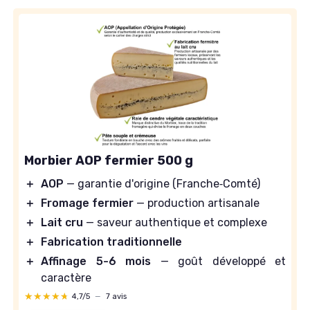
Morbier AOP fermier 500 g
＋
AOP
— garantie d'origine (Franche‑Comté)
＋
Fromage fermier
— production artisanale
＋
Lait cru
— saveur authentique et complexe
＋
Fabrication traditionnelle
＋
Affinage 5-6 mois
— goût développé et
caractère
★★★★★
★★★★★
4,7/5
—
7 avis