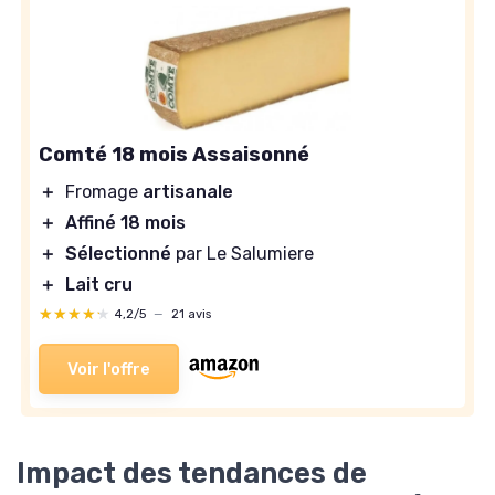
Comté 18 mois Assaisonné
＋
Fromage
artisanale
＋
Affiné 18 mois
＋
Sélectionné
par Le Salumiere
＋
Lait cru
★★★★★
★★★★★
4,2/5
—
21 avis
Voir l'offre
Impact des tendances de